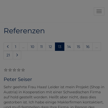
Navi
Referenzen
(current)
1
…
10
11
12
13
14
15
16
…
21
Peter Seiser
Sehr geehrte Frau Haas! Leider ist mein Projekt (Shop in
Austria) in Kooperation mit einer Schwedischen Firma
auf hold gestellt worden. Heißt aber nicht, dass dies
gestorben ist. Ich habe einige Maklerfirmen kontaktiert,
und muß feststellen dass Ihre Firma, in Person des