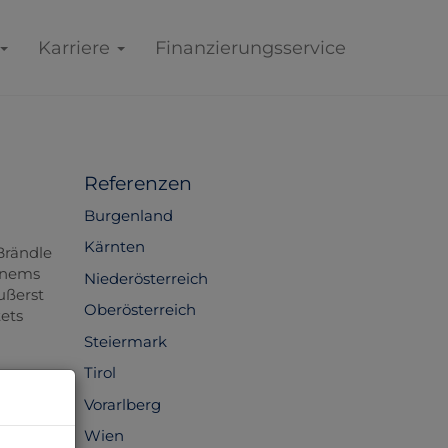
Karriere
Finanzierungsservice
Referenzen
Burgenland
Kärnten
Brändle
enems
Niederösterreich
ußerst
Oberösterreich
tets
Steiermark
Tirol
Vorarlberg
Wien