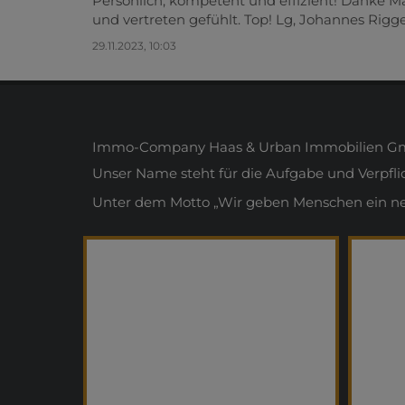
Persönlich, kompetent und effizient! Danke 
und vertreten gefühlt. Top! Lg, Johannes Rigg
29.11.2023, 10:03
Immo-Company Haas & Urban Immobilien Gmb
Unser Name steht für die Aufgabe und Verpfl
Unter dem Motto „Wir geben Menschen ein neue