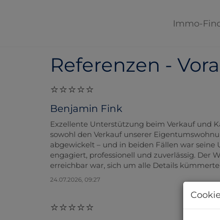
Immo-Fin
Referenzen - Vora
Benjamin Fink
Exzellente Unterstützung beim Verkauf und 
sowohl den Verkauf unserer Eigentumswohnun
abgewickelt – und in beiden Fällen war seine 
engagiert, professionell und zuverlässig. Der 
erreichbar war, sich um alle Details kümmerte 
24.07.2026, 09:27
Cookie