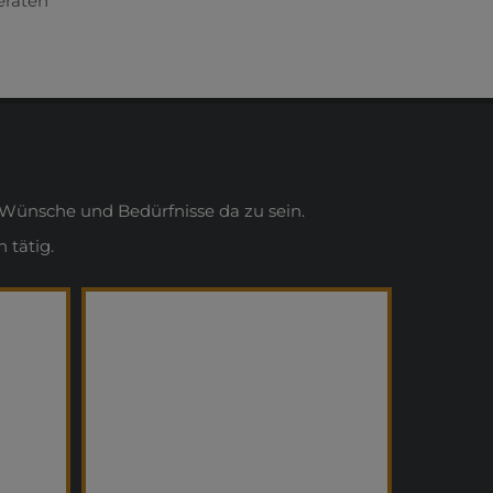
eraten
Wünsche und Bedürfnisse da zu sein.
 tätig.