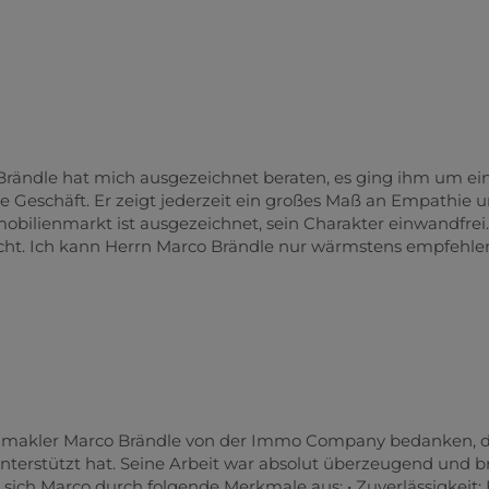
rändle hat mich ausgezeichnet beraten, es ging ihm um ei
 Geschäft. Er zeigt jederzeit ein großes Maß an Empathie 
ilienmarkt ist ausgezeichnet, sein Charakter einwandfrei.
cht. Ich kann Herrn Marco Brändle nur wärmstens empfehlen
enmakler Marco Brändle von der Immo Company bedanken, 
erstützt hat. Seine Arbeit war absolut überzeugend und b
ich Marco durch folgende Merkmale aus: • Zuverlässigkeit: 