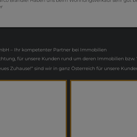
Marco Brändle! Haben uns beim Wohnungsverkauf sehr gut b
er
H – Ihr kompetenter Partner bei Immobilien
ichtung, für unsere Kunden rund um deren Immobilien bzw. 
s Zuhause!“ sind wir in ganz Österreich für unsere Kunden