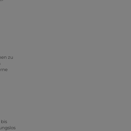
nen zu
n
erne
 bis
bungslos