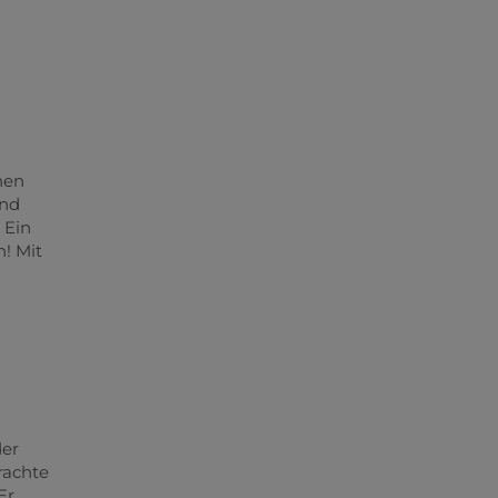
nen
und
 Ein
! Mit
der
rachte
Er