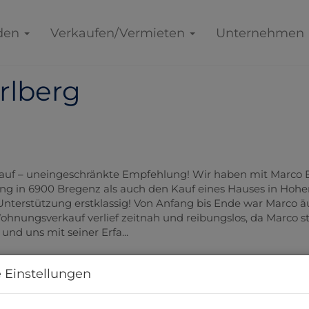
den
Verkaufen/Vermieten
Unternehmen
rlberg
Kauf – uneingeschränkte Empfehlung! Wir haben mit Marco 
g in 6900 Bregenz als auch den Kauf eines Hauses in Hoh
Unterstützung erstklassig! Von Anfang bis Ende war Marco ä
Wohnungsverkauf verlief zeitnah und reibungslos, da Marco s
und uns mit seiner Erfa...
 Einstellungen