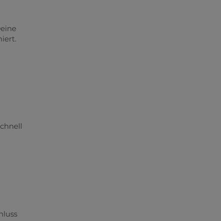
Deine
iert.
chnell
hluss