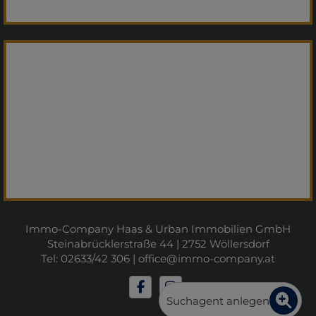
Immo-Company Haas & Urban Immobilien GmbH
Steinabrücklerstraße 44 | 2752 Wöllersdorf
Tel: 02633/42 306 |
office@immo-company.at
Suchagent anlegen