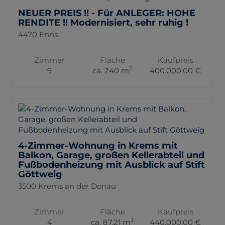
NEUER PREIS !! - Für ANLEGER: HOHE
RENDITE !! Modernisiert, sehr ruhig !
4470 Enns
Zimmer
Fläche
Kaufpreis
2
9
ca. 240 m
400.000,00 €
4-Zimmer-Wohnung in Krems mit
Balkon, Garage, großen Kellerabteil und
Fußbodenheizung mit Ausblick auf Stift
Göttweig
3500 Krems an der Donau
Zimmer
Fläche
Kaufpreis
2
4
ca. 87,21 m
440.000,00 €