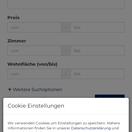
Preis
-
Zimmer
-
Wohnfläche (von/bis)
-
Weitere Suchoptionen
Filter zurücksetzen
Suchen
Cookie Einstellungen
1
2
3
4
5
Wir verwenden Cookies um Einstellungen zu speichern. Nähere
Informationen finden Sie in unserer
Datenschutzerklärung
und