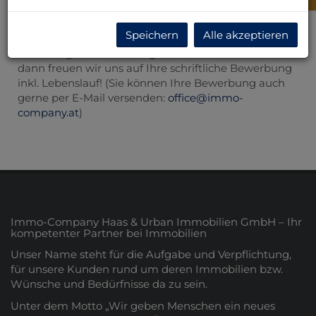
unserem Großkunden-Ressort.
Wenn Sie nicht nur an einem abwechslungsreichen
Speichern
Alle akzeptieren
und interessanten Beruf, sondern auch an einer
erstklassigen Karrieremöglichkeit Interesse haben,
dann freuen wir uns auf Ihre schriftliche Bewerbung
inkl. Lebenslauf! (Sie können Ihre Bewerbung auch
gerne per E-Mail versenden:
office@immo-
company.at
)
Immo-Company Haas & Urban Immobilien GmbH – Ihr
kompetenter Partner bei Immobilien
Unser Name steht für die Aufgabe und Verpflichtung,
für unsere Kunden rund um deren Immobilien bzw.
Wünsche und Bedürfnisse da zu sein.
Unter dem Motto „Wir geben Menschen ein neues