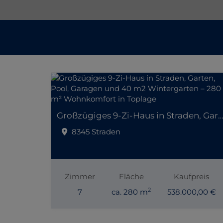
Großzügiges 9-Zi-Haus in Straden, Garten, Pool, Garagen und 40 m2 Wintergarten – 280 m² Wohnkomfort 
8345 Straden
Zimmer
Fläche
Kaufpreis
2
7
ca. 280 m
538.000,00 €