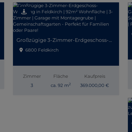
Großzügige 3-Zimmer-Erdgeschoss-Wohnung in Feldkirch | 92m² Wohnfläche | 3-Zimmer | Garage mit Montagegrube | Gemeinschaftsgarten - Perfekt für Familien oder Paare!
6800 Feldkirch
Zimmer
Fläche
Kaufpreis
2
3
ca. 92 m
369.000,00 €