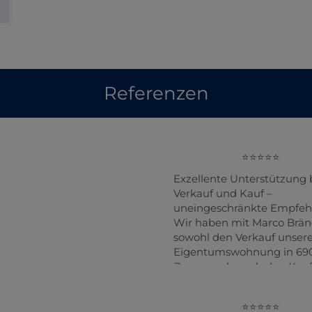
Referenzen
Exzellente Unterstützung
Verkauf und Kauf –
uneingeschränkte Empfeh
Wir haben mit Marco Brän
sowohl den Verkauf unser
Eigentumswohnung in 69
Bregenz als auch den Kauf
Hauses in Hohenems
abgewickelt – und in beid
Fällen war seine Unterstü