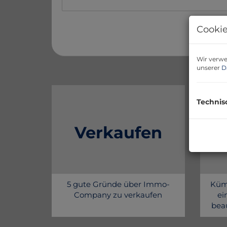
Cookie
Wir verwe
unserer
D
Technis
Verkaufen
5 gute Gründe über Immo-
Küm
Company zu verkaufen
ei
beau