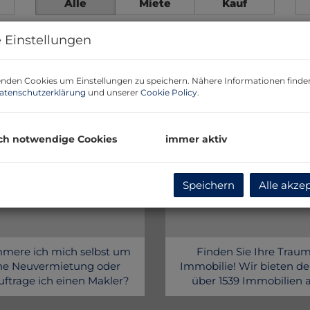
Alle
Miete
Kauf
 Einstellungen
nden Cookies um Einstellungen zu speichern. Nähere Informationen finden
atenschutzerklärung
und unserer
Cookie Policy
.
ch notwendige Cookies
immer aktiv
Vermieten
Finden
Speichern
Alle akze
mere ich mich selbst um
Finden Sie Ihre Trau
ne Neuvermietung oder
Immobilie! Wir bieten de
ftrage ich einen Makler?
über 1539 Immobilien a