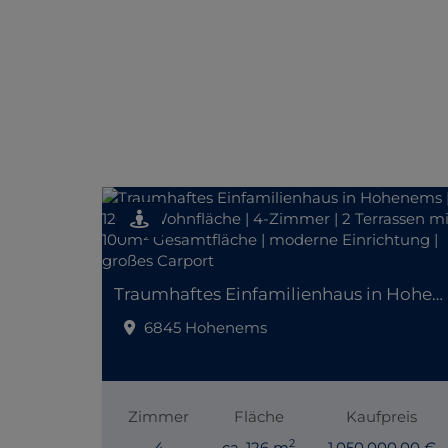
Traumhaftes Einfamilienhaus in Hohenems | 126m² Wohnfläche | 4-Zimmer | 2 Terrassen mit 100m² Gesamtfläche | moderne Einrichtung | großes Carport
6845 Hohenems
Zimmer
Fläche
Kaufpreis
2
4
ca. 126 m
1.050.000,00 €