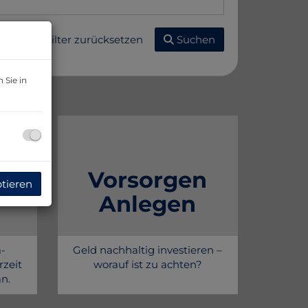
Filter zurücksetzen
Suchen
 Sie in
Vorsorgen
ptieren
Anlegen
m-
Geld nachhaltig investieren –
rzeit
worauf ist zu achten?
n.