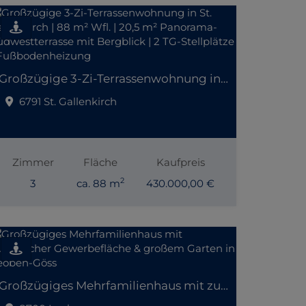
Großzügige 3-Zi-Terrassenwohnung in St. Gallenkirch | 88 m² Wfl. | 20,5 m² Panorama-Südwestterrasse mit Bergblick | 2 TG-Stellplätze | Fußbodenheizung
6791 St. Gallenkirch
Zimmer
Fläche
Kaufpreis
2
3
ca. 88 m
430.000,00 €
Großzügiges Mehrfamilienhaus mit zusätzlicher Gewerbefläche & großem Garten in Leoben-Göss