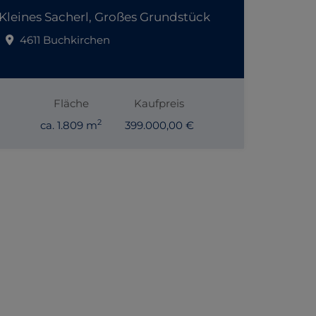
Kleines Sacherl, Großes Grundstück
4611 Buchkirchen
Fläche
Kaufpreis
2
ca. 1.809 m
399.000,00 €