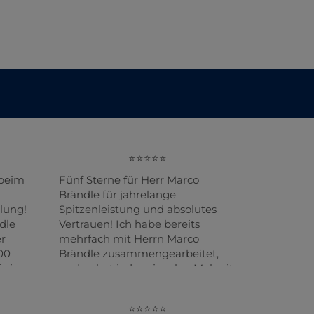
 beim
Fünf Sterne für Herr Marco
Brändle für jahrelange
lung!
Spitzenleistung und absolutes
dle
Vertrauen! Ich habe bereits
er
mehrfach mit Herrn Marco
00
Brändle zusammengearbeitet,
 eines
und er hat jedes einzelne Mal mit
absoluter Top-Leistung
en
überzeugt. Zuletzt hat er meine
tzung
Eigentumswohnung in Bregenz