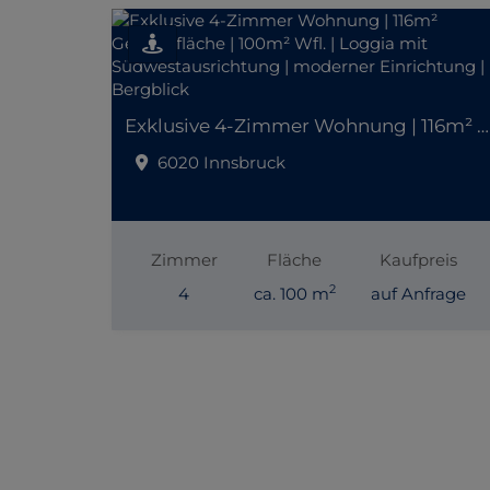
Exklusive 4-Zimmer Wohnung | 116m² Gesamtfläche | 100m² Wfl. | Loggia mit Südwestausrichtung | moderner Einrichtung | Bergblick
6020 Innsbruck
Zimmer
Fläche
Kaufpreis
2
4
ca. 100 m
auf Anfrage