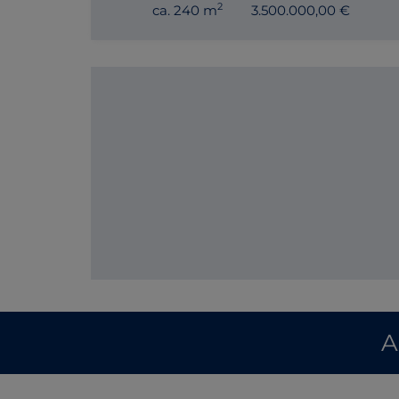
2
ca. 240 m
3.500.000,00 €
A