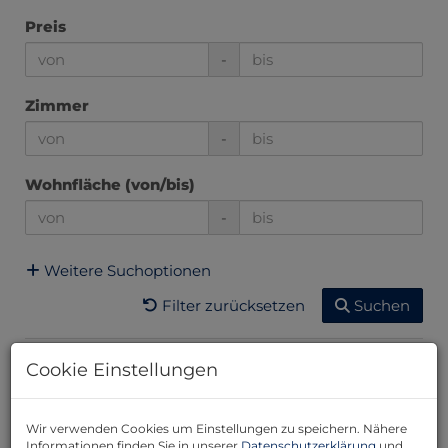
Preis
-
Zimmer
-
Wohnfläche (von/bis)
-
Weitere Suchoptionen
Filter zurücksetzen
Suchen
Cookie Einstellungen
1
2
3
4
5
Wir verwenden Cookies um Einstellungen zu speichern. Nähere
Informationen finden Sie in unserer
Datenschutzerklärung
und