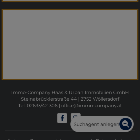
Immo-Company Haas & Urban Immobilien GmbH
Steinabrücklerstraße 44 | 2752 Wöllersdorf
Tel: 02633/42 306 |
office@immo-company.at
Suchagent anlegen