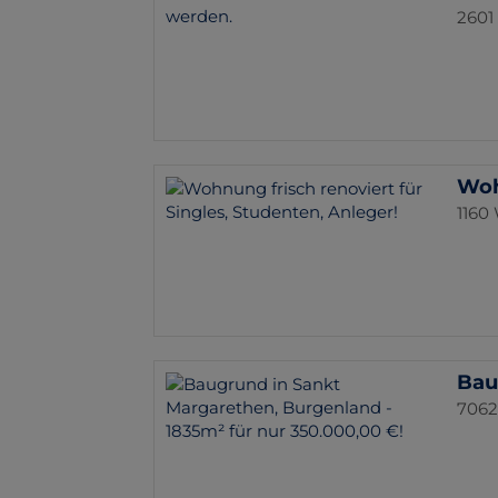
2601
Woh
1160
Bau
7062