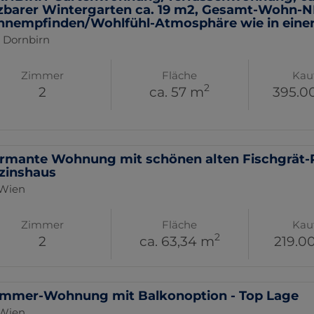
zbarer Wintergarten ca. 19 m2, Gesamt-Wohn-NF
nempfinden/Wohlfühl-Atmosphäre wie in einer 
 Dornbirn
Zimmer
Fläche
Kau
2
2
ca. 57 m
395.0
rmante Wohnung mit schönen alten Fischgrät-P
zinshaus
 Wien
Zimmer
Fläche
Kau
2
2
ca. 63,34 m
219.0
immer-Wohnung mit Balkonoption - Top Lage
 Wien