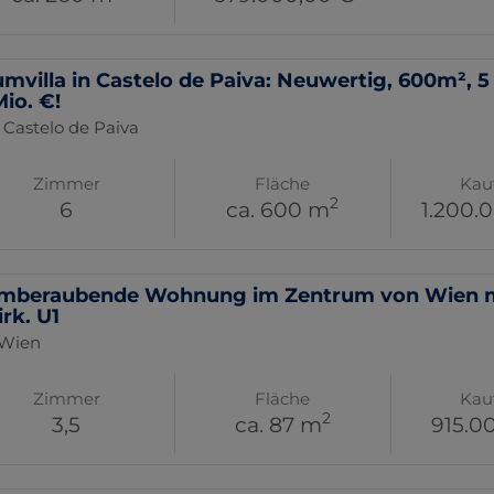
umvilla in Castelo de Paiva: Neuwertig, 600m², 
Mio. €!
 Castelo de Paiva
Zimmer
Fläche
Kau
2
6
ca. 600 m
1.200.
mberaubende Wohnung im Zentrum von Wien mit
rk. U1
 Wien
Zimmer
Fläche
Kau
2
3,5
ca. 87 m
915.0