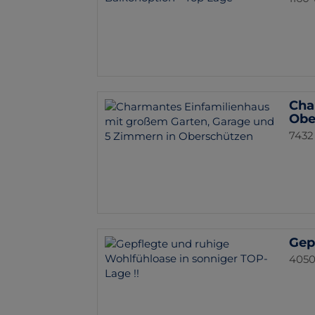
Cha
Obe
7432
Gep
4050