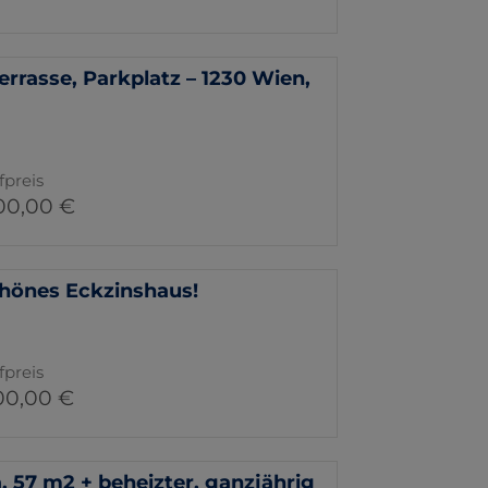
rrasse, Parkplatz – 1230 Wien,
fpreis
00,00 €
hönes Eckzinshaus!
fpreis
00,00 €
7 m2 + beheizter, ganzjährig