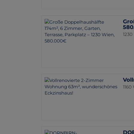
Gro
580
1230
Vol
1160
DOR