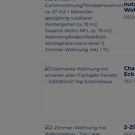
nut
Woh
6850
Cha
Eck
1160
2-Z
1160