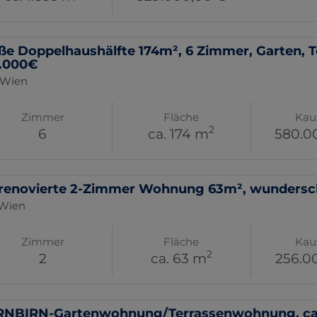
ße Doppelhaushälfte 174m², 6 Zimmer, Garten, Te
.000€
 Wien
Zimmer
Fläche
Kau
2
6
ca. 174 m
580.0
lrenovierte 2-Zimmer Wohnung 63m², wundersc
 Wien
Zimmer
Fläche
Kau
2
2
ca. 63 m
256.0
NBIRN-Gartenwohnung/Terrassenwohnung, ca. 5