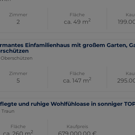
Zimmer
Fläche
Kau
2
2
ca. 49 m
199.0
rmantes Einfamilienhaus mit großem Garten, G
rschützen
 Oberschützen
Zimmer
Fläche
Kau
2
5
ca. 147 m
295.0
flegte und ruhige Wohlfühloase in sonniger TOP
 Traun
Fläche
Kaufpreis
2
ca. 260 m
679.000,00 €