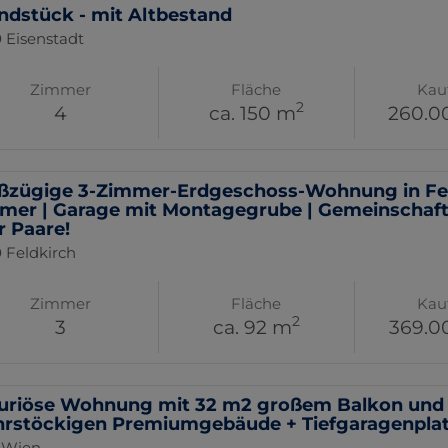
ndstück - mit Altbestand
 Eisenstadt
Zimmer
Fläche
Kau
2
4
ca. 150 m
260.0
ßzügige 3-Zimmer-Erdgeschoss-Wohnung in Feld
mer | Garage mit Montagegrube | Gemeinschafts
r Paare!
 Feldkirch
Zimmer
Fläche
Kau
2
3
ca. 92 m
369.0
uriöse Wohnung mit 32 m2 großem Balkon und S
rstöckigen Premiumgebäude + Tiefgaragenplatz!
 Wien