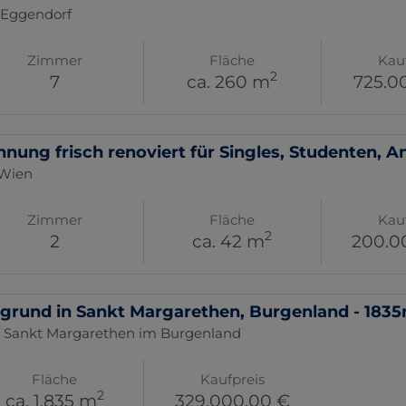
 Eggendorf
Zimmer
Fläche
Kau
2
7
ca. 260 m
725.0
nung frisch renoviert für Singles, Studenten, An
 Wien
Zimmer
Fläche
Kau
2
2
ca. 42 m
200.0
grund in Sankt Margarethen, Burgenland - 1835m
 Sankt Margarethen im Burgenland
Fläche
Kaufpreis
2
ca. 1.835 m
329.000,00 €