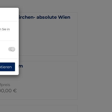
 Ulrichskirchen- absolute Wien
use!
 Sie in
fpreis
00,00 €
ch-Wagram
ptieren
fpreis
00,00 €