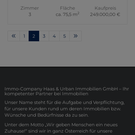
Zimmer
Fläche
Kaufpreis
2
3
ca. 75,5 m
249.000,00 €
1
2
3
4
5
Immo-Company Haas & Urban Immobilien GmbH – Ihr
kompetenter Partner bei Immobilien
Unser Name steht für die Aufgabe und Verpflichtung,
für unsere Kunden rund um deren Immobilien bzw.
Wünsche und Bedürfnisse da zu sein.
Unter dem Motto „Wir geben Menschen ein neues
Zuhause!“ sind wir in ganz Österreich für unsere