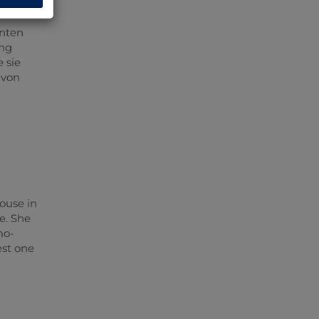
enten
ung
 sie
 von
house in
e. She
mo-
est one