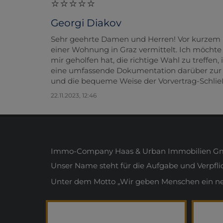
Georgi Diakov
Sehr geehrte Damen und Herren! Vor kurzem
einer Wohnung in Graz vermittelt. Ich möchte
mir geholfen hat, die richtige Wahl zu treffe
eine umfassende Dokumentation darüber zur Ve
und die bequeme Weise der Vorvertrag-Schließ
22.11.2023, 12:46
Immo-Company Haas & Urban Immobilien Gmb
Unser Name steht für die Aufgabe und Verpfl
Unter dem Motto „Wir geben Menschen ein neue