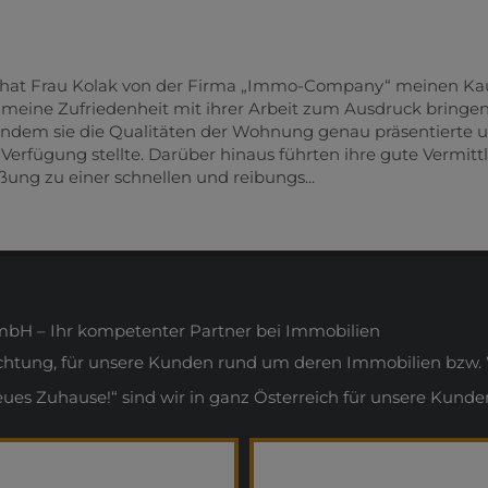
 hat Frau Kolak von der Firma „Immo-Company“ meinen Ka
 meine Zufriedenheit mit ihrer Arbeit zum Ausdruck bringen
n, indem sie die Qualitäten der Wohnung genau präsentierte 
rfügung stellte. Darüber hinaus führten ihre gute Vermitt
ung zu einer schnellen und reibungs...
H – Ihr kompetenter Partner bei Immobilien
ichtung, für unsere Kunden rund um deren Immobilien bzw. 
s Zuhause!“ sind wir in ganz Österreich für unsere Kunden