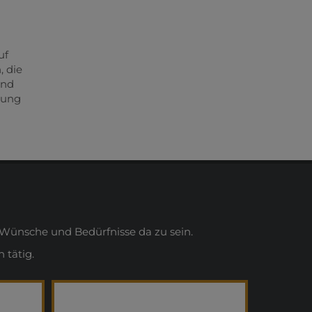
uf
, die
und
lung
Wünsche und Bedürfnisse da zu sein.
 tätig.