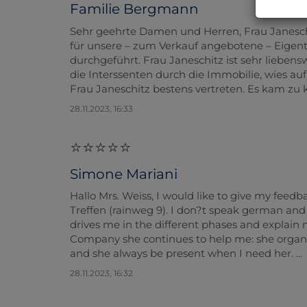
Familie Bergmann
Sehr geehrte Damen und Herren, Frau Janesch
für unsere – zum Verkauf angebotene – Eige
durchgeführt. Frau Janeschitz ist sehr liebe
die Interssenten durch die Immobilie, wies auf 
Frau Janeschitz bestens vertreten. Es kam zu k
28.11.2023, 16:33
Simone Mariani
Hallo Mrs. Weiss, I would like to give my feedb
Treffen (rainweg 9). I don?t speak german and 
drives me in the different phases and explain 
Company she continues to help me: she organiz
and she always be present when I need her. ...
28.11.2023, 16:32