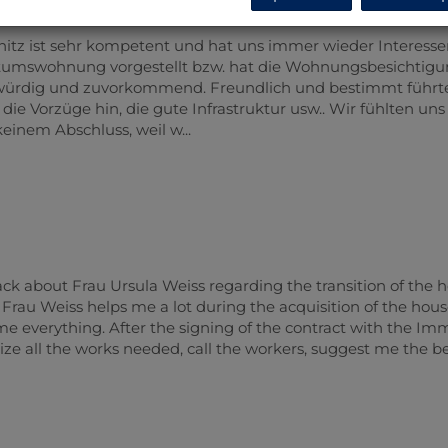
itz ist sehr kompetent und hat uns immer wieder Interess
ntumswohnung vorgestellt bzw. hat die Wohnungsbesichtig
nswürdig und zuvorkommend. Freundlich und bestimmt führte
die Vorzüge hin, die gute Infrastruktur usw.. Wir fühlten uns
einem Abschluss, weil w...
ack about Frau Ursula Weiss regarding the transition of the 
Frau Weiss helps me a lot during the acquisition of the hous
me everything. After the signing of the contract with the Im
e all the works needed, call the workers, suggest me the b