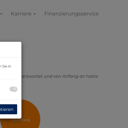
Karriere
Finanzierungsservice
 Sie in
 schnell beantwortet und von Anfang an hatte
ptieren
Vorarlberg