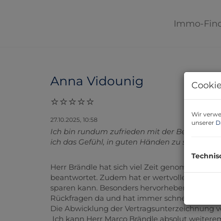
Immo-Fin
Anna Vidounig
Cookie
Wir verwe
27.10.2025, 10:58
unserer
D
Ich bin rundum zufrieden mit der Betreuung 
ich das Gefühl, in guten Händen zu sein.
Technis
Herr Brändle hat sich viel Zeit genommen und
beantwortet. Zudem hat er wertvolle Tipps g
sparen kann. Besonders hervorheben möchte ich 
Rückfragen da und hat immer schnell reagiert
Die Abwicklung der Vertragsunterzeichnung ver
Ich kann Herr Marco Brändle absolut weiterem