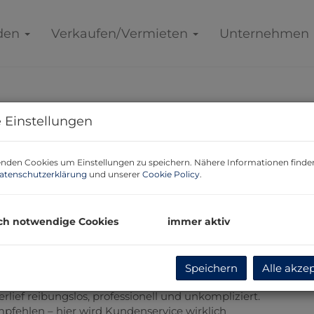
den
Verkaufen/Vermieten
Unternehmen
 Einstellungen
nden Cookies um Einstellungen zu speichern. Nähere Informationen finden
atenschutzerklärung
und unserer
Cookie Policy
.
durch Herrn Marco Brändle. Die Anfrage wurde unglaublich
ch notwendige Cookies
immer aktiv
 alle meine Fragen ausführlich und verständlich
egeben, wie ich bei den Nebenkosten noch etwas Geld
auch die tolle Erreichbarkeit – er war jederzeit für
Speichern
Alle akze
.
lief reibungslos, professionell und unkompliziert.
pfehlen – hier wird Kundenservice wirklich