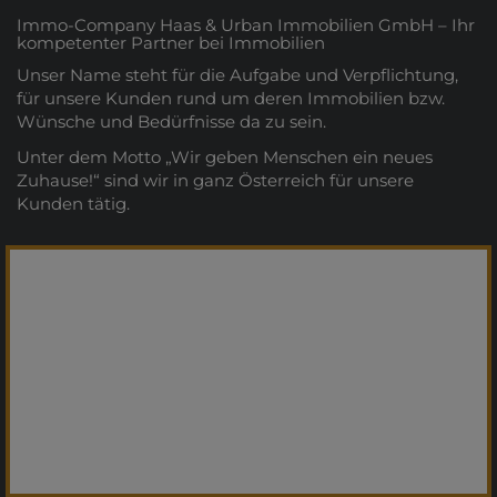
Immo-Company Haas & Urban Immobilien GmbH – Ihr
kompetenter Partner bei Immobilien
Unser Name steht für die Aufgabe und Verpflichtung,
für unsere Kunden rund um deren Immobilien bzw.
Wünsche und Bedürfnisse da zu sein.
Unter dem Motto „Wir geben Menschen ein neues
Zuhause!“ sind wir in ganz Österreich für unsere
Kunden tätig.