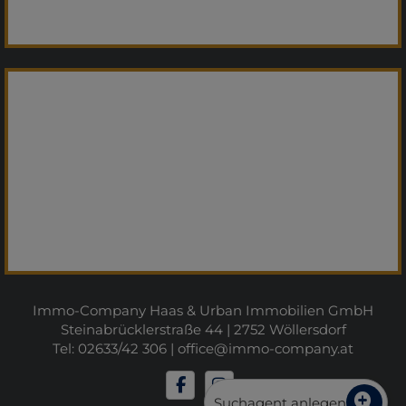
Immo-Company Haas & Urban Immobilien GmbH
Steinabrücklerstraße 44 | 2752 Wöllersdorf
Tel: 02633/42 306 |
office@immo-company.at
Suchagent anlegen