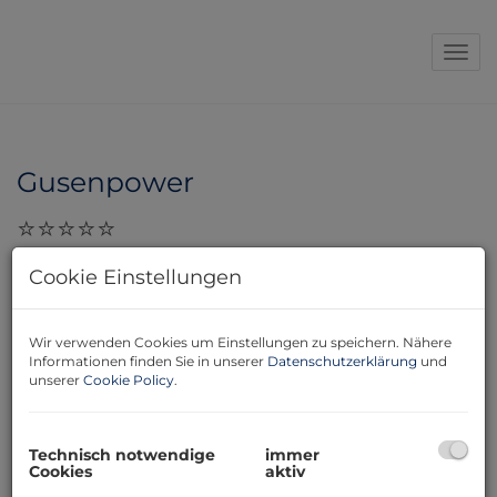
Navi
Gusenpower
29.11.2023, 09:33
Cookie Einstellungen
Sehr geehrte Damen und Herren! Ich habe einen
Wohnungsverkauf mit der lieben Denise Horacek als
Maklerin erfolgreich abgewickelt. Ich kann Denise
Wir verwenden Cookies um Einstellungen zu speichern. Nähere
Informationen finden Sie in unserer
Datenschutzerklärung
und
jedem nur als Herz legen. In Punkto Erreichbarkeit und
unserer
Cookie Policy
.
Professionalität nicht zu übertreffen. Wenn ich könnte
würde ich 10 Sterne geben :-) Lg, Gusenpower
Technisch notwendige
immer
Cookies
aktiv