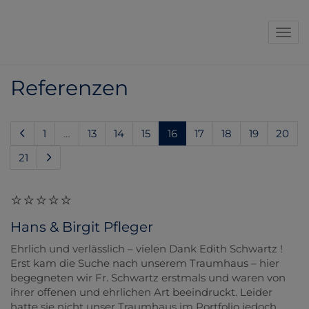
Navi
Referenzen
(current)
1
…
13
14
15
16
17
18
19
20
21
Hans & Birgit Pfleger
Ehrlich und verlässlich – vielen Dank Edith Schwartz !
Erst kam die Suche nach unserem Traumhaus – hier
begegneten wir Fr. Schwartz erstmals und waren von
ihrer offenen und ehrlichen Art beeindruckt. Leider
hatte sie nicht unser Traumhaus im Portfolio jedoch