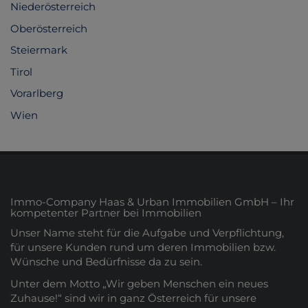
Niederösterreich
Oberösterreich
Steiermark
Tirol
Vorarlberg
Wien
Immo-Company Haas & Urban Immobilien GmbH – Ihr
kompetenter Partner bei Immobilien
Unser Name steht für die Aufgabe und Verpflichtung,
für unsere Kunden rund um deren Immobilien bzw.
Wünsche und Bedürfnisse da zu sein.
Unter dem Motto „Wir geben Menschen ein neues
Zuhause!“ sind wir in ganz Österreich für unsere