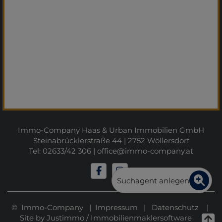
Immo-Company Haas & Urban Immobilien GmbH
Steinabrücklerstraße 44 | 2752 Wöllersdorf
Tel: 02633/42 306 |
office@immo-company.at
Suchagent anlegen
© Immo-Company |
Impressum
|
Datenschutz
|
Site by
Justimmo
/
Immobilienmaklersoftware