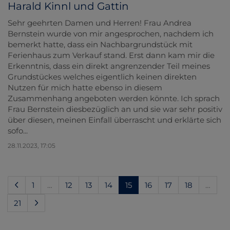
Harald Kinnl und Gattin
Sehr geehrten Damen und Herren! Frau Andrea
Bernstein wurde von mir angesprochen, nachdem ich
bemerkt hatte, dass ein Nachbargrundstück mit
Ferienhaus zum Verkauf stand. Erst dann kam mir die
Erkenntnis, dass ein direkt angrenzender Teil meines
Grundstückes welches eigentlich keinen direkten
Nutzen für mich hatte ebenso in diesem
Zusammenhang angeboten werden könnte. Ich sprach
Frau Bernstein diesbezüglich an und sie war sehr positiv
über diesen, meinen Einfall überrascht und erklärte sich
sofo...
28.11.2023, 17:05
(current)
1
…
12
13
14
15
16
17
18
…
21