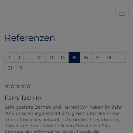
Navi
Referenzen
(current)
1
…
12
13
14
15
16
17
18
…
21
Fam. Tschirk
Sehr geehrte Damen und Herren! Wir haben im Jahr
2018 unsere Liegenschaft erfolgreich über die Firma
Immo-Company verkauft. Ich möchte hervorheben,
dass durch den unermüdlichen Einsatz von Frau
Pinczker der erfolgreiche Verkauf sowie die