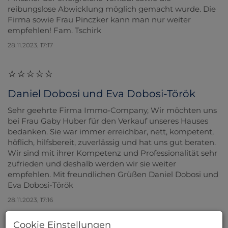
reibungslose Abwicklung möglich gemacht wurde. Die
Firma sowie Frau Pinczker kann man nur weiter
empfehlen! Fam. Tschirk
28.11.2023, 17:17
Daniel Dobosi und Eva Dobosi-Török
Sehr geehrte Firma Immo-Company, Wir möchten uns
bei Frau Gaby Huber für den Verkauf unseres Hauses
bedanken. Sie war immer erreichbar, nett, kompetent,
höflich, hilfsbereit, zuverlässig und hat uns gut beraten.
Wir sind mit ihrer Kompetenz und Professionalität sehr
zufrieden und deshalb werden wir sie weiter
empfehlen. Mit freundlichen Grüßen Daniel Dobosi und
Eva Dobosi-Török
28.11.2023, 17:16
Cookie Einstellungen