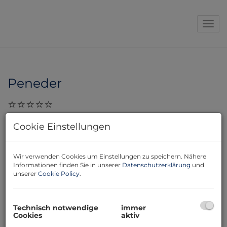
Navi
Peneder
28.11.2023, 17:29
Cookie Einstellungen
Liebe Frau Rapp! Danke nochmals für Ihre Offenheit
und die sehr ausführlichen Informationen. Ihre
Beratung war sehr kompetent und auch für uns Laien
Wir verwenden Cookies um Einstellungen zu speichern. Nähere
Informationen finden Sie in unserer
Datenschutzerklärung
und
verständlich. Wir werden das Grundstück, wenn die
unserer
Cookie Policy
.
Bank ihr Okay gibt, sicher nehmen. Hoffentlich geht
das sehr flott. Liebe Grüße Peneder
Technisch notwendige
immer
Cookies
aktiv