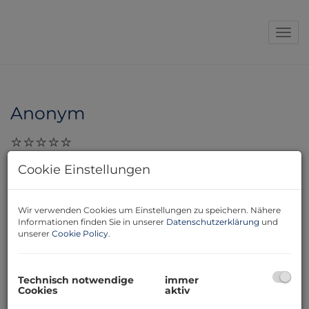
Navi
Anonym
28.11.2023, 17:34
Cookie Einstellungen
Liebe Frau Rospini, seit nunmehr 6 Jahren waren wir
auf der Suche nach unserer Traumimmobilie. Viele
Wir verwenden Cookies um Einstellungen zu speichern. Nähere
Makler haben wir in der dieser Zeit kennengelernt und
Informationen finden Sie in unserer
Datenschutzerklärung
und
viele Häuser besichtigt.
unserer
Cookie Policy
.
Technisch notwendige
immer
Cookies
aktiv