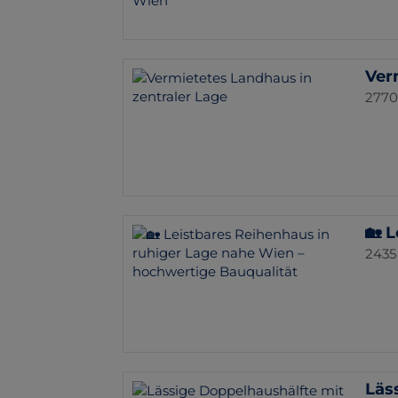
Ver
2770
🏡 
2435
Läs