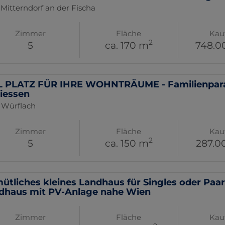
 Mitterndorf an der Fischa
Zimmer
Fläche
Kau
2
5
ca. 170 m
748.0
L PLATZ FÜR IHRE WOHNTRÄUME - Familienpara
iessen
 Würflach
Zimmer
Fläche
Kau
2
5
ca. 150 m
287.0
ütliches kleines Landhaus für Singles oder Paar
dhaus mit PV-Anlage nahe Wien
Zimmer
Fläche
Kau