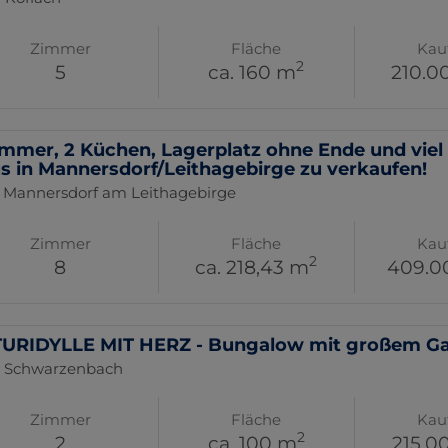
Zimmer
Fläche
Kau
2
5
ca. 160 m
210.0
immer, 2 Küchen, Lagerplatz ohne Ende und viel 
s in Mannersdorf/Leithagebirge zu verkaufen!
 Mannersdorf am Leithagebirge
Zimmer
Fläche
Kau
2
8
ca. 218,43 m
409.0
URIDYLLE MIT HERZ - Bungalow mit großem Garte
 Schwarzenbach
Zimmer
Fläche
Kau
2
2
ca. 100 m
215.0