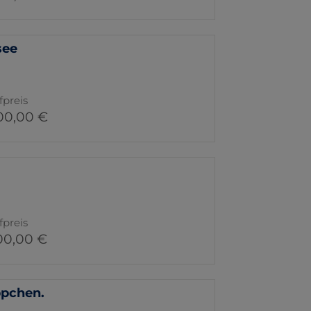
see
fpreis
00,00 €
fpreis
00,00 €
ppchen.