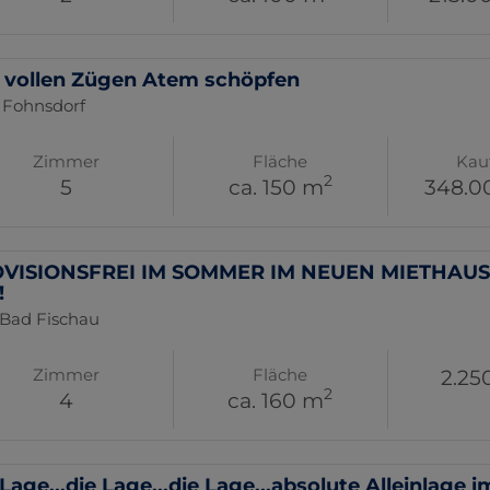
 vollen Zügen Atem schöpfen
 Fohnsdorf
Zimmer
Fläche
Kau
2
5
ca. 150 m
348.0
VISIONSFREI IM SOMMER IM NEUEN MIETHAUS -
!
 Bad Fischau
Zimmer
Fläche
2.25
2
4
ca. 160 m
Lage...die Lage...die Lage...absolute Alleinlage