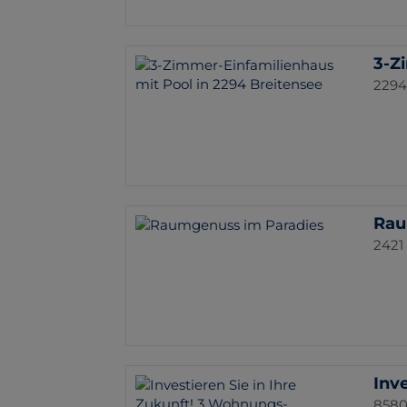
3-Z
2294
Rau
2421 
Inv
8580