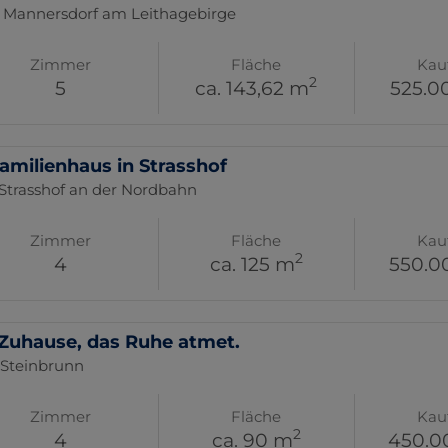
 Mannersdorf am Leithagebirge
Zimmer
Fläche
Kau
2
5
ca. 143,62 m
525.0
familienhaus in Strasshof
 Strasshof an der Nordbahn
Zimmer
Fläche
Kau
2
4
ca. 125 m
550.0
 Zuhause, das Ruhe atmet.
 Steinbrunn
Zimmer
Fläche
Kau
2
4
ca. 90 m
450.0