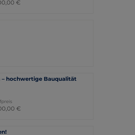
00,00 €
n – hochwertige Bauqualität
fpreis
00,00 €
en!