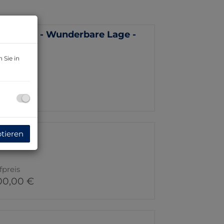
rtens ! - Wunderbare Lage -
 Sie in
fpreis
000,00 €
ptieren
fpreis
00,00 €