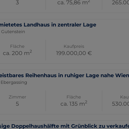
2
3
ca. 75,86 m
265.0
mietetes Landhaus in zentraler Lage
 Gutenstein
Fläche
Kaufpreis
2
ca. 200 m
199.000,00 €
Leistbares Reihenhaus in ruhiger Lage nahe Wie
 Ebergassing
Zimmer
Fläche
Kau
2
5
ca. 135 m
530.0
sige Doppelhaushälfte mit Grünblick zu verkauf