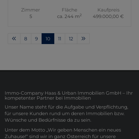
Zimmer
Fläche
Kaufpreis
2
5
ca. 244 m
499.000,00 €
8
9
10
11
12
Immo-Company Haas & Urban Immobilien GmbH – Ihr
kompetenter Partner bei Immobilien
Unser Name steht für die Aufgabe und Verpflichtung,
für unsere Kunden rund um deren Immobilien bzw.
Wünsche und Bedürfnisse da zu sein.
Unter dem Motto „Wir geben Menschen ein neues
Zuhause!“ sind wir in ganz Österreich für unsere