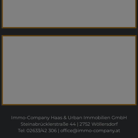
Immo-Company Haas & Urban Immobilien GmbH
Steinabrücklerstraße 44 | 2752 Wöllersdorf
Tel: 02633/42 306 |
office@immo-company.at