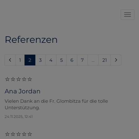
Navi
Referenzen
(current)
1
2
3
4
5
6
7
…
21
Ana Jordan
Vielen Dank an die Fr. Glombitza für die tolle
Unterstützung.
24.11.2025, 12:41