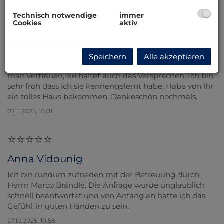
07.11.2025, 10:03
Technisch notwendige
immer
Cookies
aktiv
Michael Feilmaier
Speichern
Alle akzeptieren
Die Gabriele Glombitza ist eine super Frau, ihr kann
man vertrauen, sie haltet auch das Versprechen. Ich bin
sehr froh dass ich sie kennengelernt habe. Habe von ihr
ein tolles Haus bekommen. Dankeschön nochmals.
07.11.2025, 10:01
Anna Vidounig
Ich bin rundum zufrieden mit der Betreuung durch
Herrn Marco Brändle. Die Anfrage wurde unglaublich
schnell beantwortet und von Anfang an hatte ich das
Gefühl, in guten Händen zu sein.
27.10.2025, 10:58