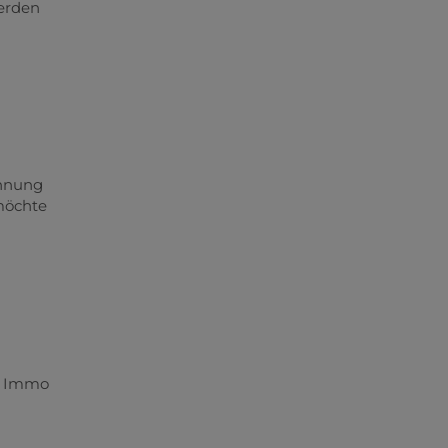
erden
ohnung
 möchte
ei Immo