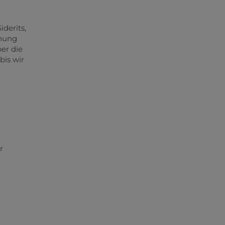
derits,
hnung
er die
bis wir
r