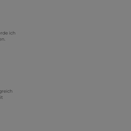
rde ich
en.
greich
it