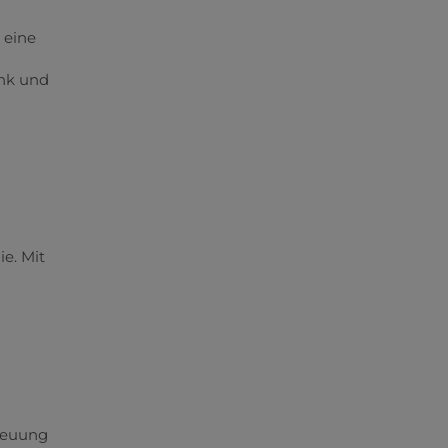
 eine
ank und
e. Mit
treuung