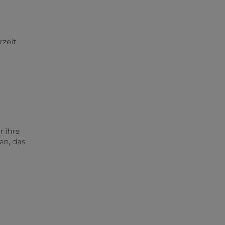
rzeit
 ihre
en, das