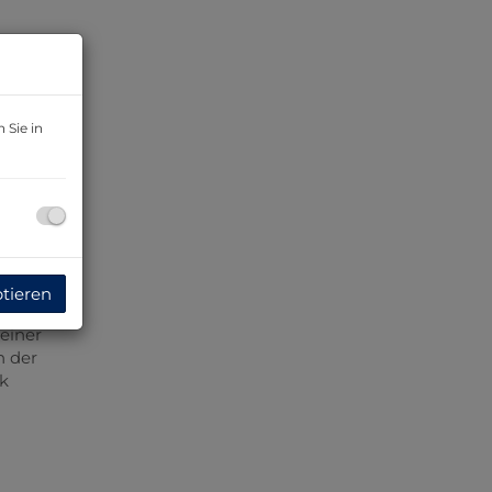
erst
t. Sie
 Sie in
ptieren
einer
h der
ck