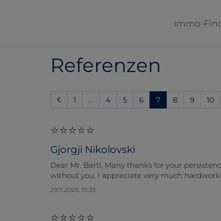
Immo-Fin
Referenzen
(current)
1
…
4
5
6
7
8
9
10
Gjorgji Nikolovski
Dear Mr. Bartl, Many thanks for your persistence
without you. I appreciate very much hardworkin
29.11.2023, 10:33