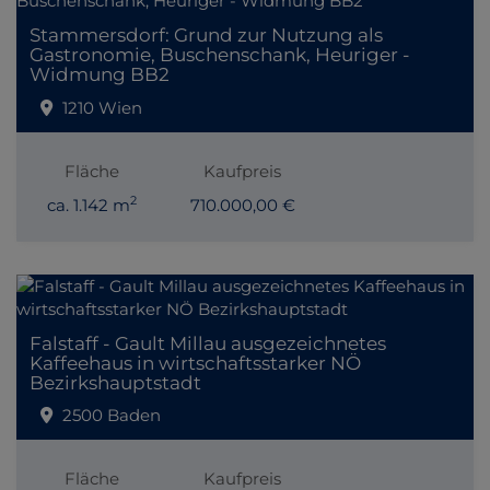
Stammersdorf: Grund zur Nutzung als
Gastronomie, Buschenschank, Heuriger -
Widmung BB2
1210 Wien
Fläche
Kaufpreis
2
ca. 1.142 m
710.000,00 €
Falstaff - Gault Millau ausgezeichnetes
Kaffeehaus in wirtschaftsstarker NÖ
Bezirkshauptstadt
2500 Baden
Fläche
Kaufpreis