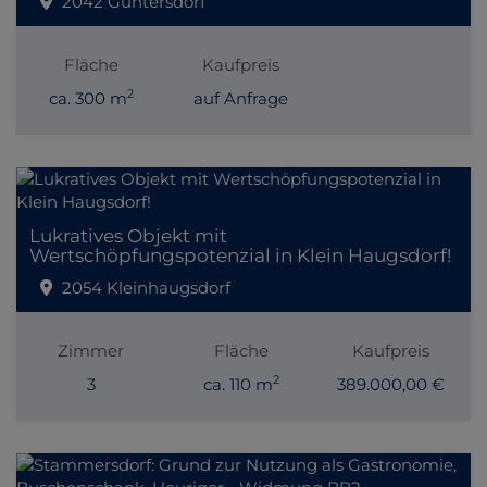
2042 Guntersdorf
Fläche
Kaufpreis
2
ca. 300 m
auf Anfrage
Lukratives Objekt mit
Wertschöpfungspotenzial in Klein Haugsdorf!
2054 Kleinhaugsdorf
Zimmer
Fläche
Kaufpreis
2
3
ca. 110 m
389.000,00 €