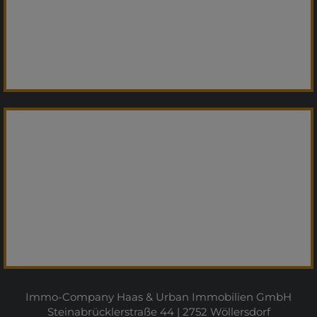
Immo-Company Haas & Urban Immobilien GmbH
Steinabrücklerstraße 44 | 2752 Wöllersdorf