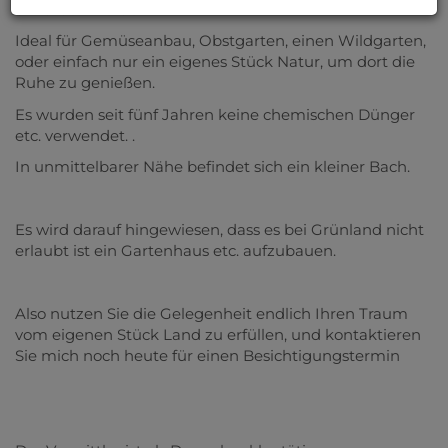
erworben werden.
Ideal für Gemüseanbau, Obstgarten, einen Wildgarten,
oder einfach nur ein eigenes Stück Natur, um dort die
Ruhe zu genießen.
Es wurden seit fünf Jahren keine chemischen Dünger
etc. verwendet. .
In unmittelbarer Nähe befindet sich ein kleiner Bach.
Es wird darauf hingewiesen, dass es bei Grünland nicht
erlaubt ist ein Gartenhaus etc. aufzubauen.
Also nutzen Sie die Gelegenheit endlich Ihren Traum
vom eigenen Stück Land zu erfüllen, und kontaktieren
Sie mich noch heute für einen Besichtigungstermin