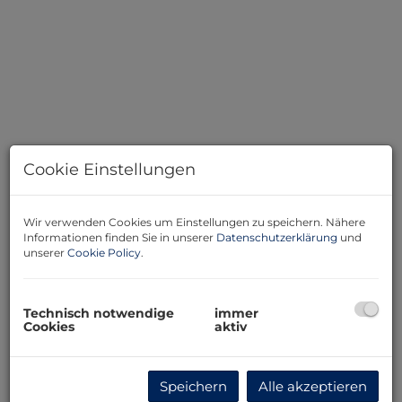
Cookie Einstellungen
Wir verwenden Cookies um Einstellungen zu speichern. Nähere
Informationen finden Sie in unserer
Datenschutzerklärung
und
unserer
Cookie Policy
.
Beschreibung
Technisch notwendige
immer
Es handelt sich um mehrere Parzellen, mit jeweils ca.
Cookies
aktiv
800 m2 . Der Kaufpreis pro Quatratmeter beträgt €
19,50
Speichern
Alle akzeptieren
Es können durchaus mehrere Parzellen zusammen