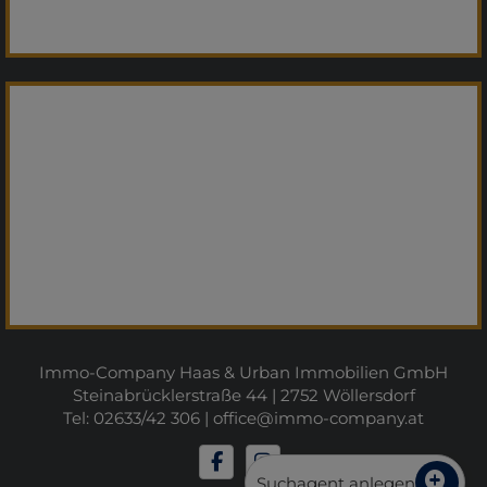
Immo-Company Haas & Urban Immobilien GmbH
Steinabrücklerstraße 44 | 2752 Wöllersdorf
Tel: 02633/42 306 |
office@immo-company.at
Suchagent anlegen