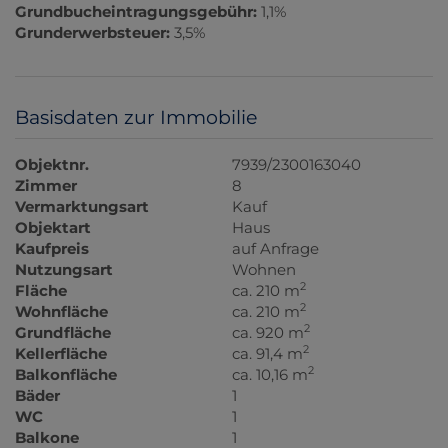
Grundbucheintragungsgebühr:
1,1%
Grunderwerbsteuer:
3,5%
Basisdaten zur Immobilie
Objektnr.
7939/2300163040
Zimmer
8
Vermarktungsart
Kauf
Objektart
Haus
Kaufpreis
auf Anfrage
Nutzungsart
Wohnen
2
Fläche
ca. 210 m
2
Wohnfläche
ca. 210 m
2
Grundfläche
ca. 920 m
2
Kellerfläche
ca. 91,4 m
2
Balkonfläche
ca. 10,16 m
Bäder
1
WC
1
Balkone
1