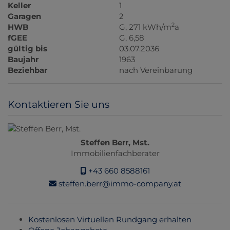
Keller
1
Garagen
2
2
HWB
G, 271 kWh/m
a
fGEE
G, 6,58
gültig bis
03.07.2036
Baujahr
1963
Beziehbar
nach Vereinbarung
Kontaktieren Sie uns
Steffen Berr, Mst.
Immobilienfachberater
+43 660 8588161
steffen.berr@immo-company.at
Kostenlosen Virtuellen Rundgang erhalten