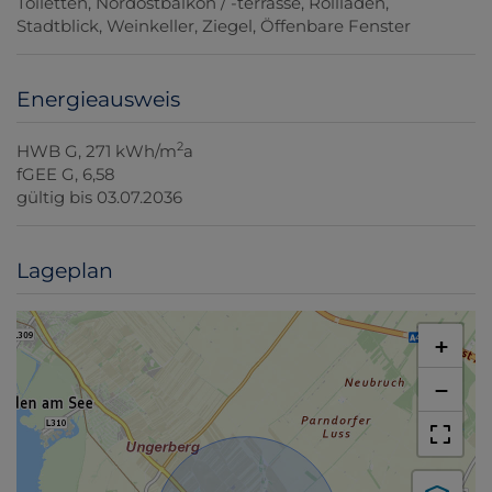
Toiletten
Nordostbalkon / -terrasse
Rollladen
Stadtblick
Weinkeller
Ziegel
Öffenbare Fenster
Energieausweis
2
HWB
G, 271 kWh/m
a
fGEE
G, 6,58
gültig bis
03.07.2036
Lageplan
+
−