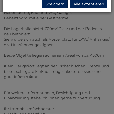
Speichern
Alle akzeptieren
Das Wohnhaus hat ca. 110m² Wohnfläche, 4 Zimmer,
Nebenräume, Bad und WC, Garage.
Beheizt wird mit einer Gastherme.
Die Lagerhalle bietet 700m² Platz und der Boden ist
neu betoniert.
Sie würde sich auch als Abstellplatz für LKW/ Anhänger/
div. Nutzfahrzeuge eignen.
Beide Objekte liegen auf einem Areal von ca. 4300m²
Klein Haugsdorf liegt an der Tschechischen Grenze und
bietet sehr gute Einkaufsmöglichkeiten, sowie eine
gute Infrastruktur.
Für weitere Informationen, Besichtigung und
Finanzierung stehe ich Ihnen gerne zur Verfügung.
Ihr Immobilienfachberater