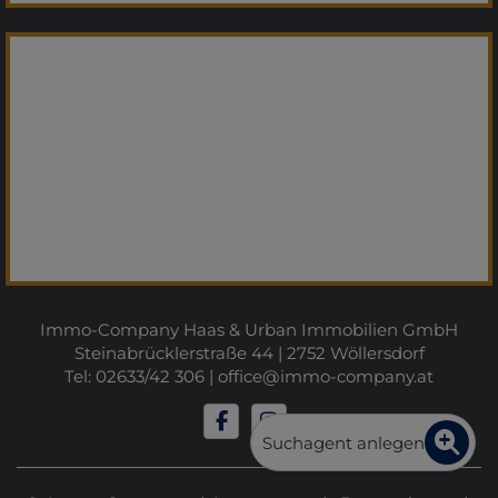
Immo-Company Haas & Urban Immobilien GmbH
Steinabrücklerstraße 44 | 2752 Wöllersdorf
Tel: 02633/42 306 |
office@immo-company.at
Suchagent anlegen