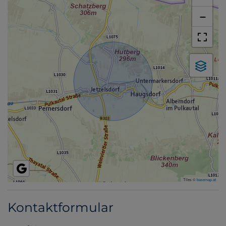
−
Tiles ©
basemap.at
Kontaktformular