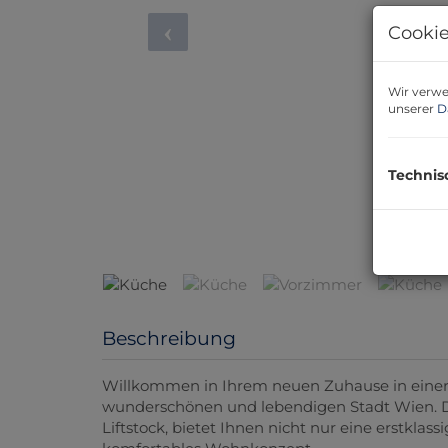
Cookie
Wir verwe
unserer
D
Technis
Beschreibung
Willkommen in Ihrem neuen Zuhause in einer
wunderschönen und lebendigen Stadt Wien. 
Liftstock, bietet Ihnen nicht nur eine erstkla