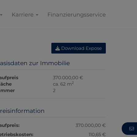
Karriere
Finanzierungsservice
Download Expose
asisdaten zur Immobilie
aufpreis
370.000,00 €
2
läche
ca. 62 m
immer
2
reisinformation
aufpreis:
370.000,00 €
etriebskosten:
110,65 €