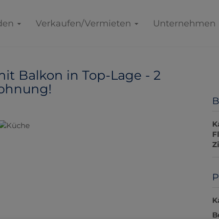
den
Verkaufen/Vermieten
Unternehmen
 Balkon in Top-Lage - 2
wohnung!
B
K
F
Z
P
K
B