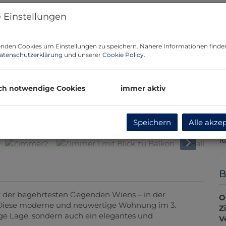
H
 Einstellungen
R
L
U
nden Cookies um Einstellungen zu speichern. Nähere Informationen finden
atenschutzerklärung
und unserer
Cookie Policy
.
m
P
G
ch notwendige Cookies
immer aktiv
G
G
Küche
Speichern
Alle akze
R
1
B
 der begehrtesten Gegenden Wiens – in der
O
Diese moderne und neuwertige Wohnung im 3.
Z
ssige Lage, sondern auch ein elegantes und
V