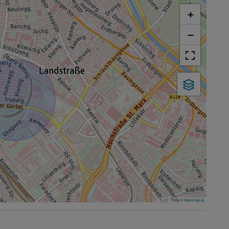
+
−
Tiles ©
basemap.at