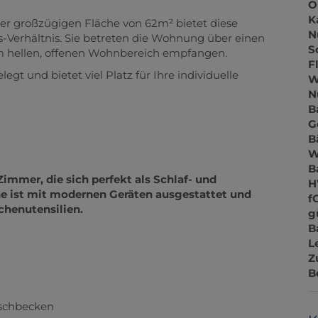
O
K
er großzügigen Fläche von 62m² bietet diese
N
-Verhältnis. Sie betreten die Wohnung über einen
S
m hellen, offenen Wohnbereich empfangen.
F
t und bietet viel Platz für Ihre individuelle
W
N
B
G
.
B
W
B
mmer, die sich perfekt als Schlaf- und
H
e ist mit modernen Geräten ausgestattet und
f
üchenutensilien.
g
B
L
Z
B
schbecken