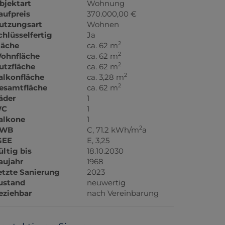
bjektart
Wohnung
aufpreis
370.000,00 €
utzungsart
Wohnen
chlüsselfertig
Ja
2
läche
ca. 62 m
2
ohnfläche
ca. 62 m
2
utzfläche
ca. 62 m
2
alkonfläche
ca. 3,28 m
2
esamtfläche
ca. 62 m
äder
1
C
1
alkone
1
2
WB
C, 71.2 kWh/m
a
GEE
E, 3,25
ültig bis
18.10.2030
aujahr
1968
etzte Sanierung
2023
ustand
neuwertig
eziehbar
nach Vereinbarung