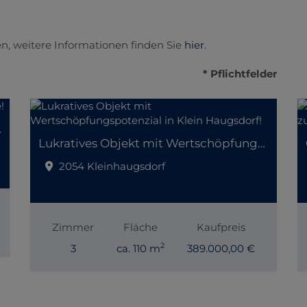
n, weitere Informationen finden Sie
hier
.
* Pflichtfelder
er Lage!
Lukratives Objekt mit Wertschöpfungspotenzial in Klein Haugsdorf!
2054 Kleinhaugsdorf
Zimmer
Fläche
Kaufpreis
2
3
ca. 110 m
389.000,00 €