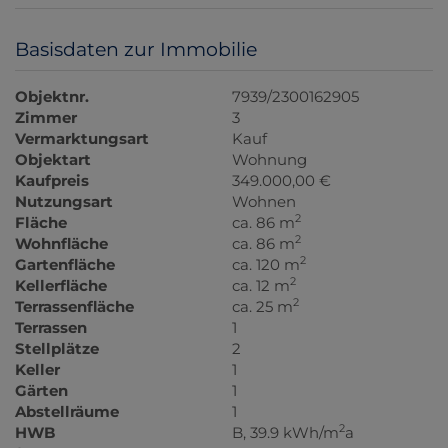
Basisdaten zur Immobilie
Objektnr.
7939/2300162905
Zimmer
3
Vermarktungsart
Kauf
Objektart
Wohnung
Kaufpreis
349.000,00 €
Nutzungsart
Wohnen
2
Fläche
ca. 86 m
2
Wohnfläche
ca. 86 m
2
Gartenfläche
ca. 120 m
2
Kellerfläche
ca. 12 m
2
Terrassenfläche
ca. 25 m
Terrassen
1
Stellplätze
2
Keller
1
Gärten
1
Abstellräume
1
2
HWB
B, 39.9 kWh/m
a