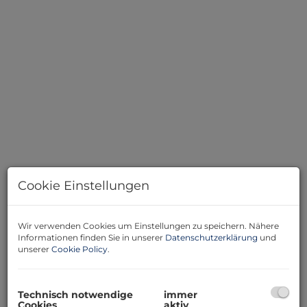
Cookie Einstellungen
Beschreibung
Wir verwenden Cookies um Einstellungen zu speichern. Nähere
Informationen finden Sie in unserer
Datenschutzerklärung
und
Mehr Platz, mehr Ruhe, mehr Zuhause.
unserer
Cookie Policy
.
Die Vorteile einer Wohnung genießen und trotzdem
das Gefühl haben, im eigenen Haus zu wohnen.
Technisch notwendige
immer
Cookies
aktiv
In einem Wohnhaus mit nur vier Parteien befindet sich