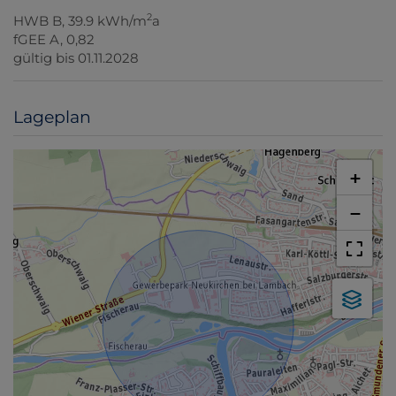
2
HWB
B, 39.9 kWh/m
a
fGEE
A, 0,82
gültig bis
01.11.2028
Lageplan
+
−