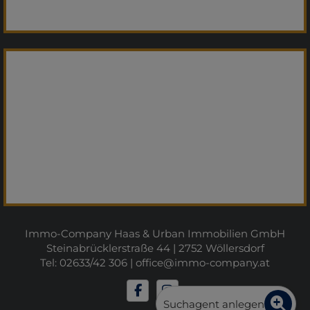
Immo-Company Haas & Urban Immobilien GmbH
Steinabrücklerstraße 44 | 2752 Wöllersdorf
Tel: 02633/42 306 |
office@immo-company.at
Suchagent anlegen