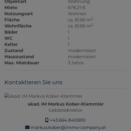
Objektart
Wohnung
Miete
678,21 €
Nutzungsart
Wohnen
2
Fläche
ca. 81,85 m
2
Wohnfläche
ca. 81,85 m
Bäder
1
WC
1
Keller
1
Zustand
modernisiert
Hauszustand
modernisiert
Max. Mietdauer
3 Jahre
Kontaktieren Sie uns
akad. IM Markus Kober-Klammler
Gebietsdirektor
+43 664 8410810
markus.kober@immo-company.at