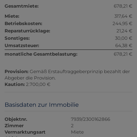
Gesamtmiete:
678,21 €
Miete:
317,64 €
Betriebskosten:
244,95 €
Reparaturrücklage:
21,24 €
Sonstiges:
30,00 €
Umsatzsteuer:
64,38 €
monatliche Gesamtbelastung:
678,21 €
Provision:
Gemäß Erstauftraggeberprinzip bezahlt der
Abgeber die Provision.
Kaution:
2.700,00 €
Basisdaten zur Immobilie
Objektnr.
7939/2300162866
Zimmer
2
Vermarktungsart
Miete