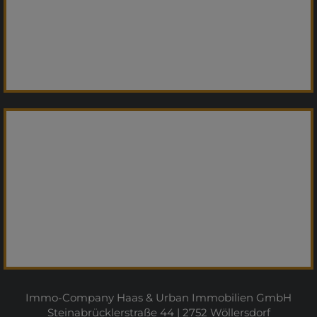
Immo-Company Haas & Urban Immobilien GmbH
Steinabrücklerstraße 44 | 2752 Wöllersdorf