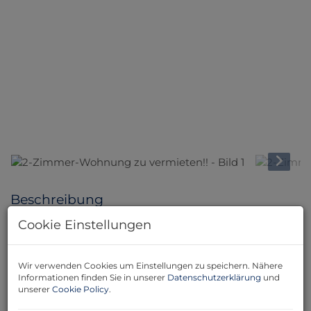
Beschreibung
Cookie Einstellungen
Diese stilvolle 81 m² große Wohnung in Wildon
verbindet modernen Wohnkomfort mit innovativer
Technik. Die großzügige Raumaufteilung, hochwertige
Wir verwenden Cookies um Einstellungen zu speichern. Nähere
Ausstattung sowie intelligente Smarthome-Funktionen
Informationen finden Sie in unserer
Datenschutzerklärung
und
unserer
Cookie Policy
.
machen dieses Mietobjekt besonders attraktiv für alle,
die modernes Wohnen schätzen.