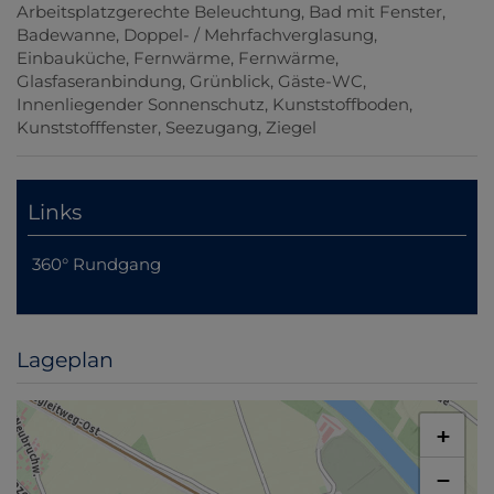
Arbeitsplatzgerechte Beleuchtung
Bad mit Fenster
Badewanne
Doppel- / Mehrfachverglasung
Einbauküche
Fernwärme
Fernwärme
Glasfaseranbindung
Grünblick
Gäste-WC
Innenliegender Sonnenschutz
Kunststoffboden
Kunststofffenster
Seezugang
Ziegel
Links
360° Rundgang
Lageplan
+
−