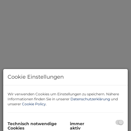
Cookie Einstellungen
Beschreibung
Wir verwenden Cookies um Einstellungen zu speichern. Nähere
Informationen finden Sie in unserer
Datenschutzerklärung
und
unserer
Cookie Policy
.
Anlageobjekt / Zinshaus
30 Einheiten und 40 KFZ-
Abstellplätze.
Ein Mehrparteien-Wohnhaus in Wilhering/OÖ.
Technisch notwendige
immer
Cookies
aktiv
„smart and simple living“ am westlichen Rand der