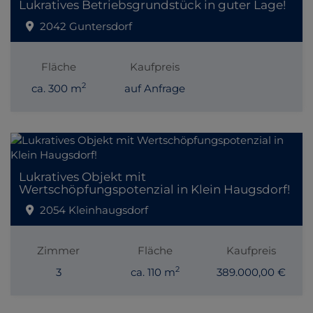
Lukratives Betriebsgrundstück in guter Lage!
2042 Guntersdorf
Fläche
Kaufpreis
2
ca. 300 m
auf Anfrage
Lukratives Objekt mit
Wertschöpfungspotenzial in Klein Haugsdorf!
2054 Kleinhaugsdorf
Zimmer
Fläche
Kaufpreis
2
3
ca. 110 m
389.000,00 €