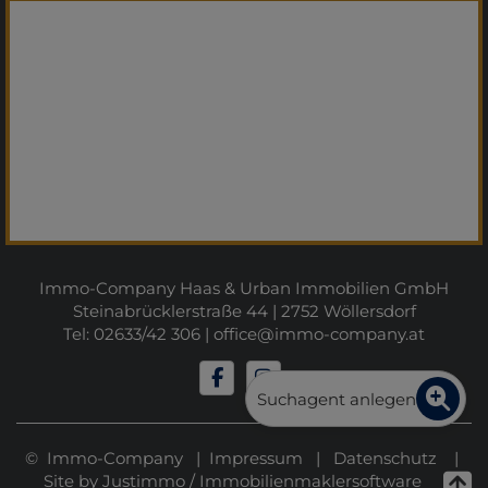
Immo-Company Haas & Urban Immobilien GmbH
Steinabrücklerstraße 44 | 2752 Wöllersdorf
Tel: 02633/42 306 |
office@immo-company.at
Suchagent anlegen
© Immo-Company |
Impressum
|
Datenschutz
|
Site by
Justimmo
/
Immobilienmaklersoftware