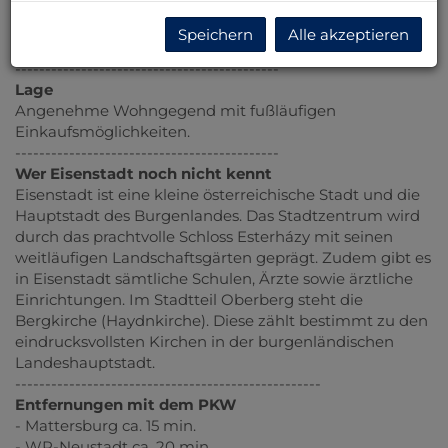
Lage mit all ihren Vorzügen, zu Ihrem neuen Zuhause
zu machen. Kontaktieren Sie mich am besten noch
Speichern
Alle akzeptieren
heute!
--------------------------------------------
Lage
Angenehme Wohngegend mit fußläufigen
Einkaufsmöglichkeiten.
--------------------------------------------
Wer Eisenstadt noch nicht kennt
Eisenstadt ist eine kleine österreichische Stadt und die
Hauptstadt des Burgenlandes. Das Stadtzentrum wird
durch das prachtvolle Schloss Esterházy mit seinen
weitläufigen Landschaftsgärten geprägt. Zudem gibt es
in Eisenstadt sämtliche Schulen, Ärzte sowie ärztliche
Einrichtungen. Im Stadtteil Oberberg steht die
Bergkirche (Haydnkirche). Diese zählt bestimmt zu den
eindrucksvollsten Kirchen in der burgenländischen
Landeshauptstadt.
---------------------------------------------------
Entfernungen mit dem PKW
- Mattersburg ca. 15 min.
- WR-Neustadt ca. 20 min.