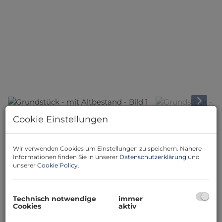
Cookie Einstellungen
Beschreibung
Wir verwenden Cookies um Einstellungen zu speichern. Nähere
Wir sind mit der Vermarktung von diesem Grundstück
Informationen finden Sie in unserer
Datenschutzerklärung
und
mit Altbestand, in toller Wohnlage in Eisenstadt
unserer
Cookie Policy
.
beauftragt.
Da am Hang gelegen hat man hier eine super Aussicht
ins Grün.
Technisch notwendige
immer
-------------------------------------------
Cookies
aktiv
Nutzen Sie die Gelegenheit,
eine dieser großartige