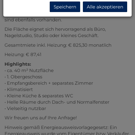
Dank Klimaanlage sowie Dach- und Normalfenstern
Speichern
Alle akzeptieren
bietet der Geschäftsraum eine helle und angenehme
Atmosphäre. Eine kleine Küche sowie ein separates WC
sind ebenfalls vorhanden.
Die Fläche eignet sich hervorragend als Büro,
Nagelstudio, Studio oder kleines Geschäft.
Gesamtmiete inkl. Heizung: € 825,30 monatlich
Heizung: € 87,41
Highlights:
• ca. 40 m² Nutzfläche
• 1. Obergeschoss
• Empfangsbereich + separates Zimmer
• Klimatisiert
• Kleine Küche & separates WC
• Helle Räume durch Dach- und Normalfenster
• Vielseitig nutzbar
Wir freuen uns auf Ihre Anfrage!
Hinweis gemäß Energieausweisvorlagegesetz: Ein
Energieausweis wurde vom Eigentümer bzw. Verkäufer,