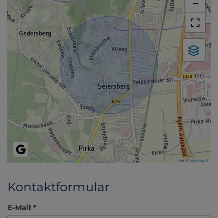
−
Tiles ©
basemap.at
Kontaktformular
E-Mail