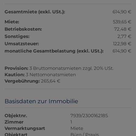
Gesamtmiete (exkl. USt.):
614,90 €
Miete:
539,65 €
Betriebskosten:
72,48 €
Sonstiges:
2,77 €
Umsatzsteuer:
122,98 €
monatliche Gesamtbelastung (exkl. USt.):
614,90 €
Provision:
3 Bruttomonatsmieten zzgl. 20% USt.
Kaution:
3 Nettomonatsmieten
Vergebührung:
265,64 €
Basisdaten zur Immobilie
Objektnr.
7939/2300162185
Zimmer
1
Vermarktungsart
Miete
Objektart
Büro / Praxis