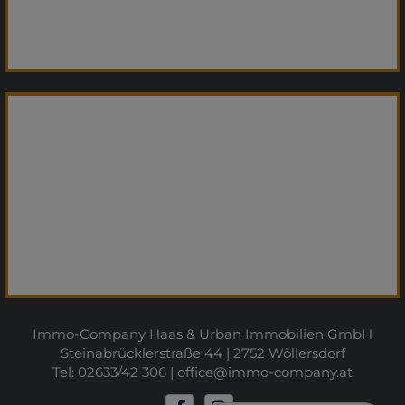
Immo-Company Haas & Urban Immobilien GmbH
Steinabrücklerstraße 44 | 2752 Wöllersdorf
Tel: 02633/42 306 |
office@immo-company.at