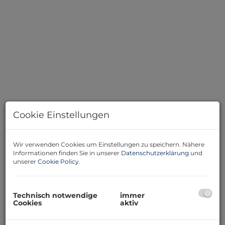
Cookie Einstellungen
Beschreibung
Wir verwenden Cookies um Einstellungen zu speichern. Nähere
Informationen finden Sie in unserer
Datenschutzerklärung
und
unserer
Cookie Policy
.
Zur Vermietung steht eine gepflegte Geschäftsfläche
im 1. Obergeschoss mit ca. 40 m² Nutzfläche. Die
Einheit verfügt über einen einladenden
Technisch notwendige
immer
Empfangsbereich sowie ein separates Zimmer, ideal als
Cookies
aktiv
Büro-, Behandlungs- oder Arbeitsraum.