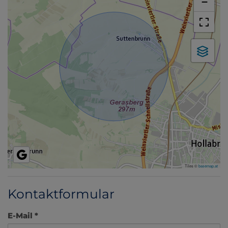
−
Tiles ©
basemap.at
Kontaktformular
E-Mail