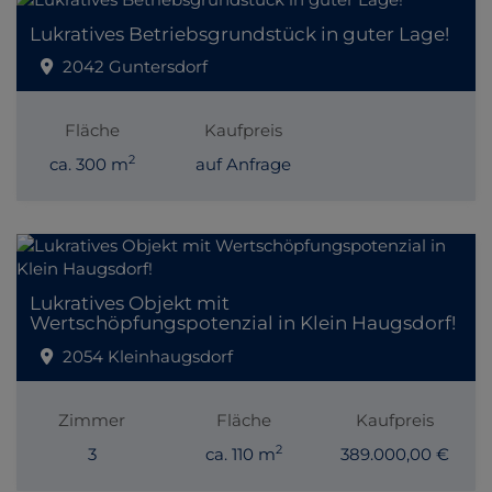
Lukratives Betriebsgrundstück in guter Lage!
2042 Guntersdorf
Fläche
Kaufpreis
2
ca. 300 m
auf Anfrage
Lukratives Objekt mit
Wertschöpfungspotenzial in Klein Haugsdorf!
2054 Kleinhaugsdorf
Zimmer
Fläche
Kaufpreis
2
3
ca. 110 m
389.000,00 €