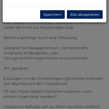
Das Haus liegt auf einem Grundstück mit 1700m² und
bietet ca. 300m² Wohnfläche
Speichern
Alle akzeptieren
Das Haus ist in rechteckiger Bauweise erstellt worden,
wobei die Front zur Hauptstrasse zeigt.
Beheizung erfolgt durch eine Ölheizung
Geeignet für Massagezentrum, Gemeinschafts-
Arztpraxis, Kindergarten,...usw,..
Genügend Parkmöglichkeiten sind vorhanden...
WG geeignet...
6 Garagen mit div. Einstellungsmöglichkeiten befinden
sich ebenfalls auf dem Grundstück!
PS: das Objekt bietet 2 Einheiten und kann auch
einzeln angemietet werden!!!
Hollabrunn befindet sich ca. 50km von Wien entfernt