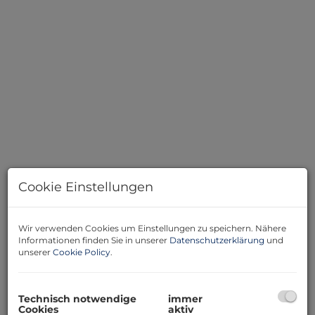
DSC02056
Cookie Einstellungen
Wir verwenden Cookies um Einstellungen zu speichern. Nähere
Informationen finden Sie in unserer
Datenschutzerklärung
und
unserer
Cookie Policy
.
Beschreibung
Hier kommt eine geräumiges Haus nähe Hollabrunn
Technisch notwendige
immer
zum Verkauf!
Cookies
aktiv