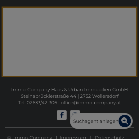
Immo-Company Haas & Urban Immobilien GmbH
Steinabrücklerstraße 44 | 2752 Wöllersdorf
Tel: 02633/42 306 |
office@immo-company.at
Suchagent anlegen
© Immo-Company |
Impressum
|
Datenschutz
|