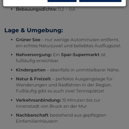
Bebauungsdichte:
0,2 – 0,6
Lage & Umgebung:
Grüner See
– nur wenige Autominuten entfernt,
ein echtes Naturjuwel und beliebtes Ausflugsziel.
Nahversorgung:
Ein
Spar-Supermarkt
ist
fußläufig erreichbar.
Kindergarten
– ebenfalls in unmittelbarer Nähe.
Natur & Freizeit
– perfekte Ausgangslage für
Wanderungen und Radfahren in der Region.
Fußläufig gibt es auch zwei Tennisplätze!
Verkehrsanbindung:
15 Minuten bis zur
Innenstadt von Bruck an der Mur
Nachbarschaft
bestehend aus gepflegten
Einfamilienhäusern