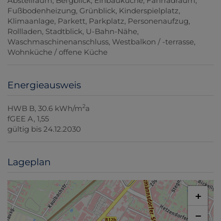
Abstellraum
Bergblick
Einbauküche
Fahrradraum
Fußbodenheizung
Grünblick
Kinderspielplatz
Klimaanlage
Parkett
Parkplatz
Personenaufzug
Rollladen
Stadtblick
U-Bahn-Nähe
Waschmaschinenanschluss
Westbalkon / -terrasse
Wohnküche / offene Küche
Energieausweis
2
HWB
B, 30.6 kWh/m
a
fGEE
A, 1,55
gültig bis
24.12.2030
Lageplan
+
−