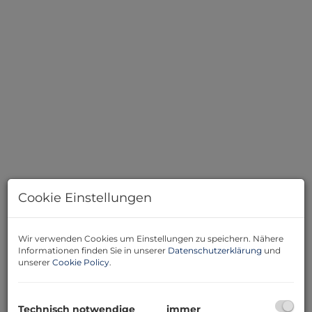
Cookie Einstellungen
Beschreibung
Wir verwenden Cookies um Einstellungen zu speichern. Nähere
Informationen finden Sie in unserer
Datenschutzerklärung
und
unserer
Cookie Policy
.
Willkommen in einer wunderschönen Wohnung!
Die Wohnung verfügt über eine hervorragende
Aufteilung, die es Ihnen ermöglicht, eine Küche, einen
Technisch notwendige
immer