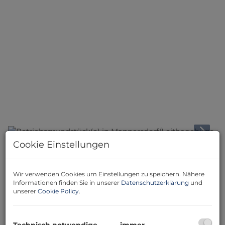
Cookie Einstellungen
Beschreibung
Wir verwenden Cookies um Einstellungen zu speichern. Nähere
Du suchst nach einem idealen Grundstück für dein
Informationen finden Sie in unserer
Datenschutzerklärung
und
unserer
Cookie Policy
.
Unternehmen?
Dir ist kein Grundstück zu groß und brauchst
extremst viel Fläche?
Bis zu 30.496m² stehen zur Verfügung, Mindestfläche
Technisch notwendige
immer