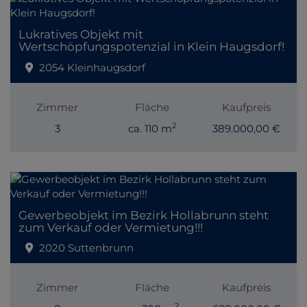
Lukratives Objekt mit
Wertschöpfungspotenzial in Klein Haugsdorf!
2054 Kleinhaugsdorf
Zimmer
Fläche
Kaufpreis
2
3
ca. 110 m
389.000,00 €
Gewerbeobjekt im Bezirk Hollabrunn steht
zum Verkauf oder Vermietung!!!
2020 Suttenbrunn
Zimmer
Fläche
Kaufpreis
2