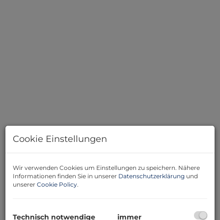
Cookie Einstellungen
Beschreibung
Falstaff - Gault Millau ausgezeichnetes
Wir verwenden Cookies um Einstellungen zu speichern. Nähere
Gastronomieobjekt in NÖ Bezirkshauptstadt – Ihre
Informationen finden Sie in unserer
Datenschutzerklärung
und
unserer
Cookie Policy
.
Chance auf ein Top Kaffeehaus in erstklassiger Lage
Zum Kauf steht ein hochwertiges Gastronomieobjekt in
einer wirtschaftsstarken Bezirkshauptstadt in
Technisch notwendige
immer