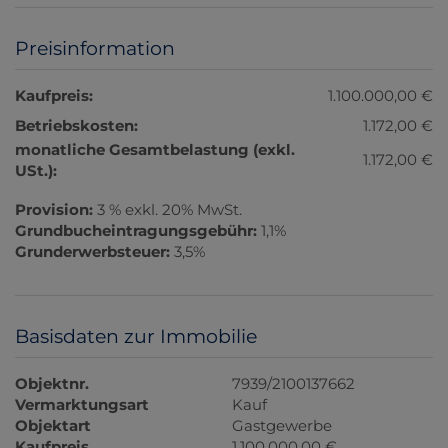
Preisinformation
Kaufpreis:
1.100.000,00 €
Betriebskosten:
1.172,00 €
monatliche Gesamtbelastung (exkl.
1.172,00 €
USt.):
Provision:
3 % exkl. 20% MwSt.
Grundbucheintragungsgebühr:
1,1%
Grunderwerbsteuer:
3,5%
Basisdaten zur Immobilie
Objektnr.
7939/2100137662
Vermarktungsart
Kauf
Objektart
Gastgewerbe
Kaufpreis
1.100.000,00 €