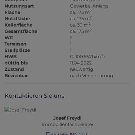
Nutzungsart
Gewerbe
Anlage
2
Fläche
ca. 175 m
2
Nutzfläche
ca. 175 m
2
Kellerfläche
ca. 30 m
2
Gesamtfläche
ca. 175 m
WC
2
Terrassen
1
Stellplätze
1
2
HWB
C, 100 kWh/m
a
gültig bis
11.04.2022
Zustand
neuwertig
Beziehbar
nach Vereinbarung
Kontaktieren Sie uns
Josef Freydl
Immobilienfachberater
+43 699 18410031