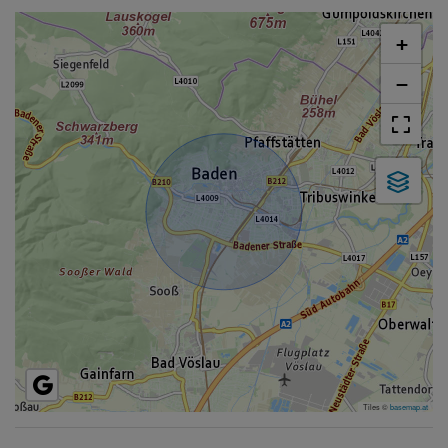
+
−
Tiles ©
basemap.at