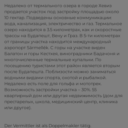
Недалеко от термального озера в городе Хевиз
продается участок под застройку площадью около
10 гектар. Подведены основные коммуникации:
вода, канализация, электричество и газ. Термальное
озеро находится в 3.5 километрах, как и скоростные
трассы на Будапешт, Вену и Граз. В 5-ти километрах
от границы участка находится международный
аэропорт Sármellék. С горы на участке виден
Балатон и горы Кестхея, виноградники Бадачоня и
многочисленные термальные купальни. По
посещению туристами этот район является вторым
после Будапешта. Поблизости можно заниматься
водными видами спорта, охотой и рыбалкой.
Недалеко есть поле для гольфа и мототрек.
Возможность застройки участка – 30%. 55
квартирный дом или другая недвижимость (дом для
престарелых, школа, медицинский центр, клиника
или другое).
Der Vermittler ist als Doppelmakler tätig.