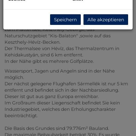
Der Thermalsee ist 5 Minuten mit dem Auto entfernt.
Speichern
Alle akzeptieren
Vom Grund hat man einen atemberaubenden Blick
zum Plattensee, Keszthely-Gebirge, das
Naturschutzgebiet "Kis-Balaton" ,sowie auf das
Keszthely-Hévíz-Becken.
Der Thermalsee von Hévíz, das Thermalzentrum in
Kehidakustyán, sind 6 km entfernt.
In der Nähe gibt es mehrere Golfplätze.
Wassersport, Jagen und Angeln sind in der Nähe
möglich.
Der nächst gelegene Flughafen Sármellék ist nur 5 km
entfernt und befindet sich in der Nachbarsiedlung.
Dieser ist gut aus ganz Europa erreichbar.
Im Großraum dieser Liegenschaft befindet Sie kein
Industriegebiet, welches den Erholungscharakter
beeinträchtigt.
Die Basis des Grundes sind 79.776m² Bauland.
Die maximale Bebaubarkeit beträgt 30%. Es wurde