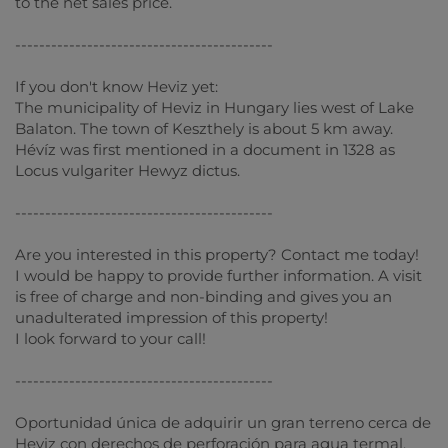
to the net sales price.
-------------------------------------------
If you don't know Heviz yet:
The municipality of Heviz in Hungary lies west of Lake
Balaton. The town of Keszthely is about 5 km away.
Hévíz was first mentioned in a document in 1328 as
Locus vulgariter Hewyz dictus.
-------------------------------------------
Are you interested in this property? Contact me today!
I would be happy to provide further information. A visit
is free of charge and non-binding and gives you an
unadulterated impression of this property!
I look forward to your call!
-------------------------------------------
Oportunidad única de adquirir un gran terreno cerca de
Heviz con derechos de perforación para agua termal.