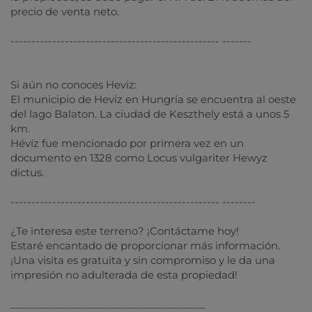
precio de venta neto.
-------------------------------------------------- -------
Si aún no conoces Heviz:
El municipio de Heviz en Hungría se encuentra al oeste
del lago Balaton. La ciudad de Keszthely está a unos 5
km.
Hévíz fue mencionado por primera vez en un
documento en 1328 como Locus vulgariter Hewyz
dictus.
-------------------------------------------------- --------
¿Te interesa este terreno? ¡Contáctame hoy!
Estaré encantado de proporcionar más información.
¡Una visita es gratuita y sin compromiso y le da una
impresión no adulterada de esta propiedad!
___________________________________