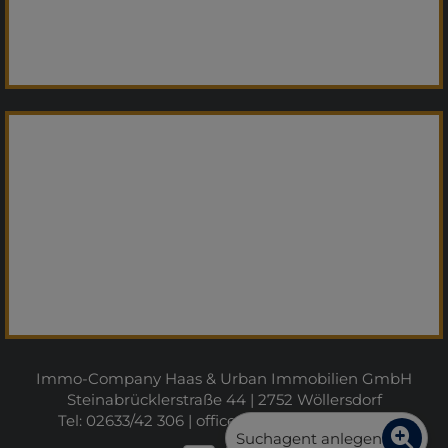
Immo-Company Haas & Urban Immobilien GmbH
Steinabrücklerstraße 44 | 2752 Wöllersdorf
Tel: 02633/42 306 |
office@immo-company.at
Suchagent anlegen