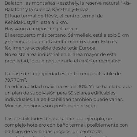
Balaton, las montañas Keszthely, la reserva natural "Kis-
Balaton" y la cuenca Keszthely-Hévíz.
El lago termal de Hévíz, el centro termal de
Kehidakustyán, está a 6 km.
Hay varios campos de golf cerca.
El aeropuerto más cercano, Sármellék, está a solo 5 km
y se encuentra en el asentamiento vecino. Esto es
fácilmente accesible desde toda Europa.
No existe área industrial en el área mayor de esta
propiedad, lo que perjudicaría el carácter recreativo.
La base de la propiedad es un terreno edificable de
79.776m².
La edificabilidad máxima es del 30%. Ya se ha elaborado
un plan de subdivisión para 55 solares edificables
individuales. La edificabilidad también puede variar.
Muchas opciones son posibles en el sitio.
Las posibilidades de uso serían, por ejemplo, un
complejo hotelero con baño termal, posiblemente con
edificios de viviendas propios, un centro de