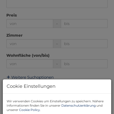
Preis
-
Zimmer
-
Wohnfläche (von/bis)
-
Weitere Suchoptionen
Cookie Einstellungen
Filter zurücksetzen
Suchen
Wir verwenden Cookies um Einstellungen zu speichern. Nähere
29
30
31
32
33
Informationen finden Sie in unserer
Datenschutzerklärung
und
unserer
Cookie Policy
.