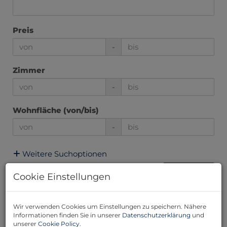
Preis
-
Zimmer
-
Wohnfläche (von/bis)
-
Weitere Suchoptionen
Filter zurücksetzen
Suchen
Cookie Einstellungen
Wir verwenden Cookies um Einstellungen zu speichern. Nähere
2
3
4
5
6
Informationen finden Sie in unserer
Datenschutzerklärung
und
unserer
Cookie Policy
.