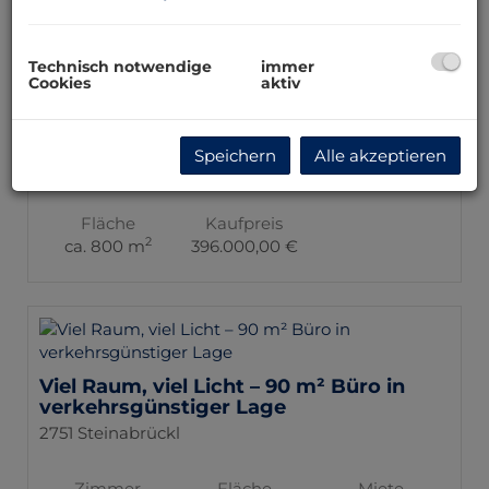
Technisch notwendige
immer
Cookies
aktiv
Oberndorf an der Melk - Ideal für
Therapie, Gemeinschaftspraxis,
Gewerbe, Gastronomie, Seminare
Speichern
Alle akzeptieren
3281 Oberndorf an der Melk
Fläche
Kaufpreis
2
ca. 800 m
396.000,00 €
Viel Raum, viel Licht – 90 m² Büro in
verkehrsgünstiger Lage
2751 Steinabrückl
Zimmer
Fläche
Miete