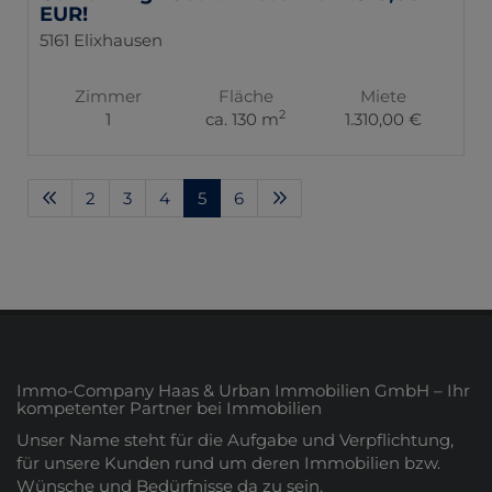
EUR!
5161 Elixhausen
Zimmer
Fläche
Miete
2
1
ca. 130 m
1.310,00 €
2
3
4
5
6
Immo-Company Haas & Urban Immobilien GmbH – Ihr
kompetenter Partner bei Immobilien
Unser Name steht für die Aufgabe und Verpflichtung,
für unsere Kunden rund um deren Immobilien bzw.
Wünsche und Bedürfnisse da zu sein.