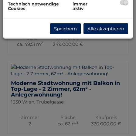
Technisch notwendige
immer
Cookies
aktiv
Wohnung auf Gartenebene
1140 Wien
Speichern
Alle akzeptieren
Fläche
Kaufpreis
2
ca. 49,51 m
249.000,00 €
Moderne Stadtwohnung mit Balkon in
Top-Lage - 2 Zimmer, 62m² -
Anlegerwohnung!
1030 Wien
, Trubelgasse
Zimmer
Fläche
Kaufpreis
2
2
ca. 62 m
370.000,00 €