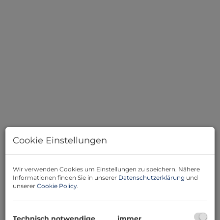
Cookie Einstellungen
Beschreibung
Wir verwenden Cookies um Einstellungen zu speichern. Nähere
Informationen finden Sie in unserer
Datenschutzerklärung
und
unserer
Cookie Policy
.
622 m² Baugrund in begehrter
Wohnlage – ruhig,
familienfreundlich und
Technisch notwendige
immer