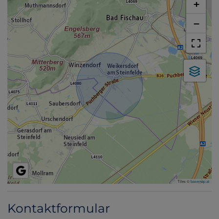
+
−
Tiles ©
basemap.at
Kontaktformular