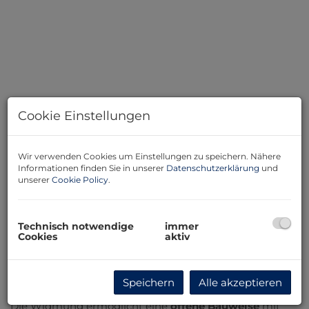
Cookie Einstellungen
Wir verwenden Cookies um Einstellungen zu speichern. Nähere
Informationen finden Sie in unserer
Datenschutzerklärung
und
unserer
Cookie Policy
.
Technisch notwendige
immer
Beschreibung
Cookies
aktiv
Zum Verkauf steht ein
664 m² großes Baugrundstück
Speichern
Alle akzeptieren
in attraktiver Lage von
Weikersdorf am Steinfeld
Die Widmung ermöglicht eine
offene Bauweise
mit