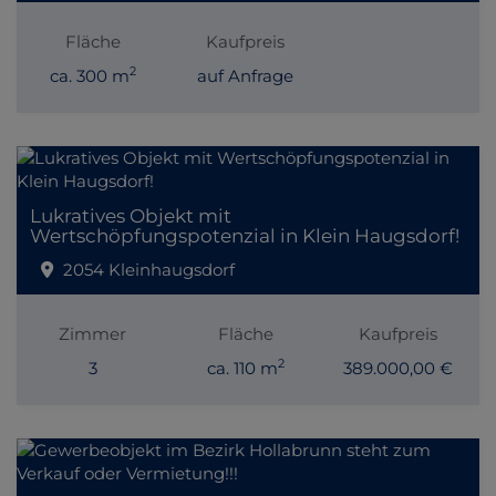
Fläche
Kaufpreis
2
ca. 300 m
auf Anfrage
Lukratives Objekt mit
Wertschöpfungspotenzial in Klein Haugsdorf!
2054 Kleinhaugsdorf
Zimmer
Fläche
Kaufpreis
2
3
ca. 110 m
389.000,00 €