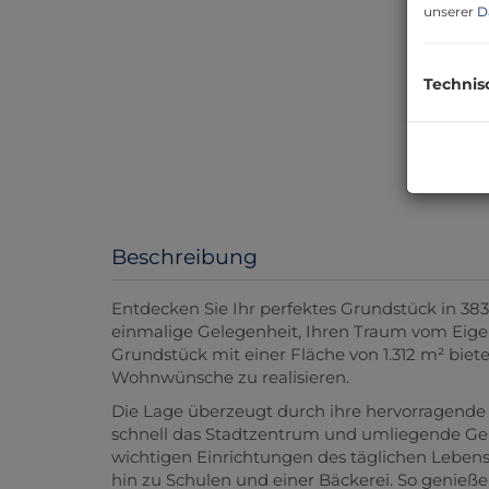
unserer
D
Technis
Beschreibung
Entdecken Sie Ihr perfektes Grundstück in 383
einmalige Gelegenheit, Ihren Traum vom Eige
Grundstück mit einer Fläche von 1.312 m² biete
Wohnwünsche zu realisieren.
Die Lage überzeugt durch ihre hervorragend
schnell das Stadtzentrum und umliegende Gem
wichtigen Einrichtungen des täglichen Lebens
hin zu Schulen und einer Bäckerei. So genieße