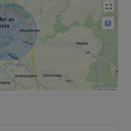
Tiles ©
basemap.at