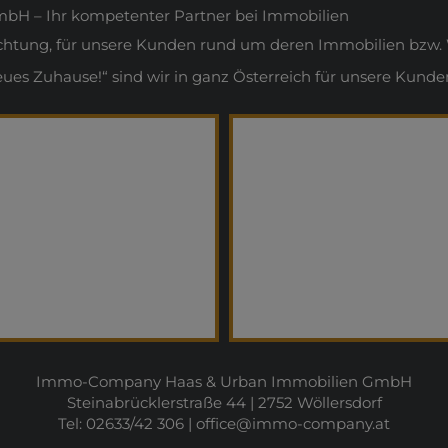
H – Ihr kompetenter Partner bei Immobilien
ichtung, für unsere Kunden rund um deren Immobilien bzw. 
s Zuhause!“ sind wir in ganz Österreich für unsere Kunden
Immo-Company Haas & Urban Immobilien GmbH
Steinabrücklerstraße 44 | 2752 Wöllersdorf
Tel: 02633/42 306 |
office@immo-company.at