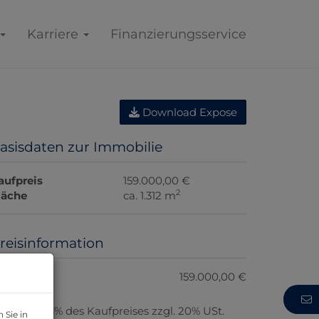
Karriere
Finanzierungsservice
Download Expose
asisdaten zur Immobilie
aufpreis
159.000,00 €
2
läche
ca. 1.312 m
reisinformation
aufpreis:
159.000,00 €
rovision:
3% des Kaufpreises zzgl. 20% USt.
 Sie in