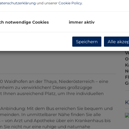
G
atenschutzerklärung
und unserer
Cookie Policy
.
G
ch notwendige Cookies
immer aktiv
B
Speichern
Alle akze
O
V
O
K
N
F
0 Waidhofen an der Thaya, Niederösterreich – eine
G
nheim zu verwirklichen! Dieses großzügige
t Ihnen ausreichend Platz, um Ihre individuellen
K
e Anbindung: Mit dem Bus erreichen Sie bequem und
einden. In unmittelbarer Nähe finden Sie alle
 – von Arzt und Apotheke über ein Krankenhaus bis
n Sie nicht nur eine ruhige und naturnahe