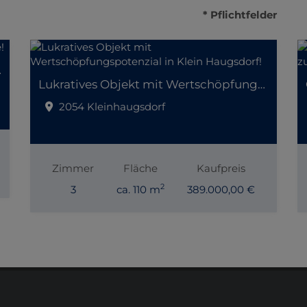
* Pflichtfelder
er Lage!
Lukratives Objekt mit Wertschöpfungspotenzial in Klein Haugsdorf!
2054 Kleinhaugsdorf
Zimmer
Fläche
Kaufpreis
2
3
ca. 110 m
389.000,00 €