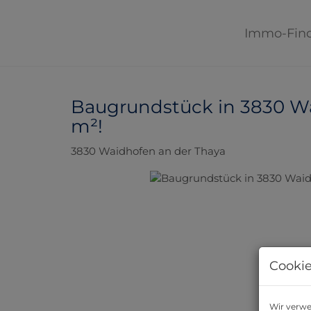
Immo-Fin
Baugrundstück in 3830 Wa
m²!
3830 Waidhofen an der Thaya
Cookie
Wir verwe