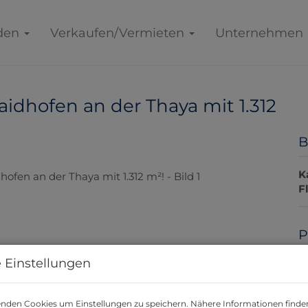
den
Verkaufen/Vermieten
Unternehmen
idhofen an der Thaya mit 1.312
B
K
F
P
 Einstellungen
K
P
nden Cookies um Einstellungen zu speichern. Nähere Informationen finden