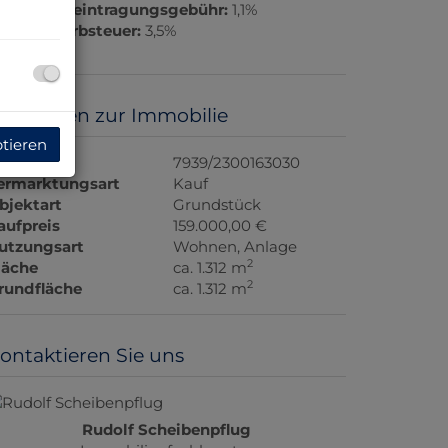
rundbucheintragungsgebühr:
1,1%
runderwerbsteuer:
3,5%
asisdaten zur Immobilie
ptieren
bjektnr.
7939/2300163030
ermarktungsart
Kauf
bjektart
Grundstück
aufpreis
159.000,00 €
utzungsart
Wohnen
Anlage
2
läche
ca. 1.312 m
2
rundfläche
ca. 1.312 m
ontaktieren Sie uns
Rudolf Scheibenpflug