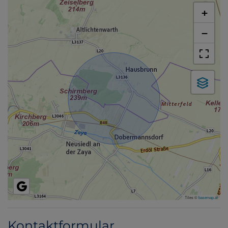
+
−
Tiles ©
basemap.at
Kontaktformular