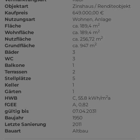
Objektart
Zinshaus / Renditeobjekt
Kaufpreis
649.000,00 €
Nutzungsart
Wohnen
Anlage
2
Fläche
ca. 189,4 m
2
Wohnfläche
ca. 189,4 m
2
Nutzfläche
ca. 256,72 m
2
Grundfläche
ca. 947 m
Bäder
3
WC
3
Balkone
1
Terrassen
2
Stellplätze
5
Keller
1
Gärten
1
2
HWB
C, 55.8 kWh/m
a
fGEE
A, 0,82
gültig bis
07.04.2031
Baujahr
1950
Letzte Sanierung
2011
Bauart
Altbau