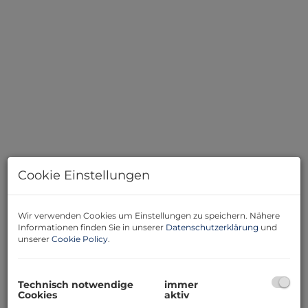
Außenfoto
Cookie Einstellungen
Wir verwenden Cookies um Einstellungen zu speichern. Nähere
Informationen finden Sie in unserer
Datenschutzerklärung
und
unserer
Cookie Policy
.
Beschreibung
In ruhiger Lage in St. Radegund befindet sich dieses
Technisch notwendige
immer
Cookies
aktiv
umfassend sanierte Zinshaus mit drei vermieteten