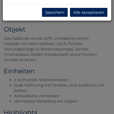
Wohneinheiten. Das Objekt eignet sich ideal für
Investoren sowie für Käufer, die eine Einheit selbst
Speichern
Alle akzeptieren
nutzen und gleichzeitig von laufenden Mieteinnahmen
profitieren möchten.
Objekt
Das Gebäude wurde 2010 umfassend saniert:
Fassade mit Wärmeschutz, Dach, Fenster,
Heizungsanlage (Luftwärmepumpe), Sanitär,
Innenausbau, Böden (Holzparkett) sowie Küchen
wurden erneuert.
Einheiten
3 vermietete Wohneinheiten
Jede Wohnung mit Terrasse, eine zusätzlich mit
Balkon
Kellerabteile vorhanden
Vermietete Stellplätze am Objekt
Highlights