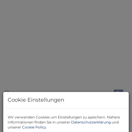
Cookie Einstellungen
Beschreibung
Wir verwenden Cookies um Einstellungen zu speichern. Nähere
Informationen finden Sie in unserer
Datenschutzerklärung
und
Entdecken Sie Ihr neues Zuhause in Velm-Götzendorf,
unserer
Cookie Policy
.
Niederösterreich – ein charmantes Landhaus, der Raum