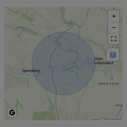
+
−
Tiles ©
basemap.at