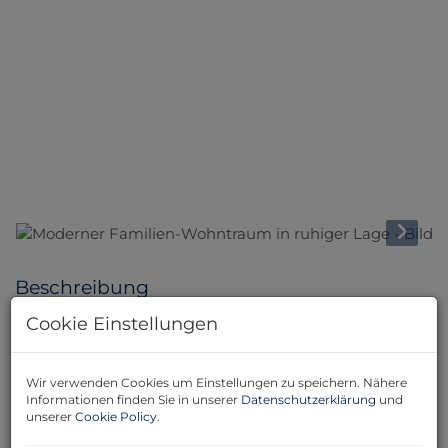
Beschreibung
Cookie Einstellungen
Erreichbarkeit
Oberfellabrunn befindet sich mit dem Auto in
Wir verwenden Cookies um Einstellungen zu speichern. Nähere
folgenden Entfernungen zu nachstehenden Orten:
Informationen finden Sie in unserer
Datenschutzerklärung
und
unserer
Cookie Policy
.
Hollabrunn: 5,4 km
Stockerau: 28,4 km