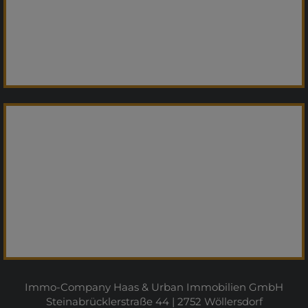
Immo-Company Haas & Urban Immobilien GmbH
Steinabrücklerstraße 44 | 2752 Wöllersdorf