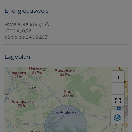
Energieausweis
2
HWB
B, 48 kWh/m
a
fGEE
A, 0,72
gültig bis
24.08.2031
Lageplan
+
−