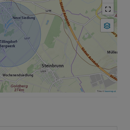
Tiles ©
basemap.at