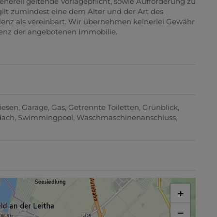
enerell geltende Vorlagepflicht, sowie Aufforderung zu
gilt zumindest eine dem Alter und der Art des
nz als vereinbart. Wir übernehmen keinerlei Gewähr
zienz der angebotenen Immobilie.
liesen
Garage
Gas
Getrennte Toiletten
Grünblick
dach
Swimmingpool
Waschmaschinenanschluss
+
−