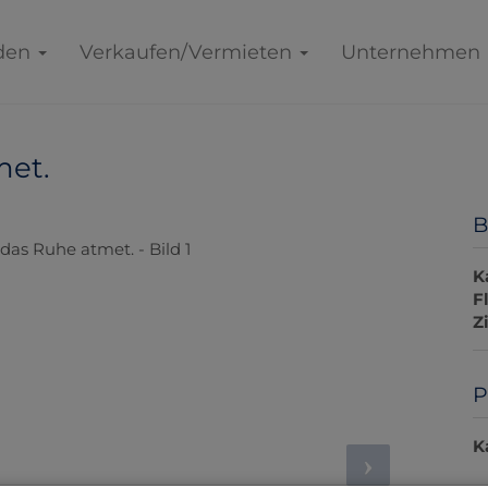
den
Verkaufen/Vermieten
Unternehmen
met.
B
K
F
Z
P
K