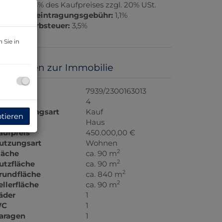
rovision:
3% des Kaufpreises zzgl. 20% USt.
rundbucheintragungsgebühr:
1,1%
runderwerbsteuer:
3,5%
 Sie in
asisdaten zur Immobilie
bjektnr.
7939/2300163013
immer
4
ermarktungsart
Kauf
ptieren
bjektart
Haus
aufpreis
450.000,00 €
utzungsart
Wohnen
2
läche
ca. 90 m
2
utzfläche
ca. 90 m
2
rundfläche
ca. 840 m
2
ellerfläche
ca. 90 m
äder
1
C
1
aragen
1