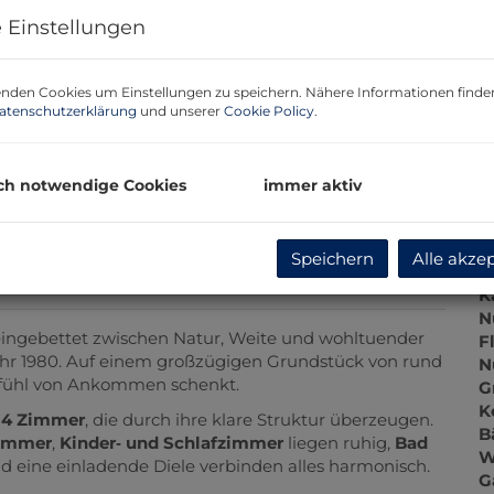
P
 Einstellungen
G
G
nden Cookies um Einstellungen zu speichern. Nähere Informationen finden
atenschutzerklärung
und unserer
Cookie Policy
.
B
ch notwendige Cookies
immer aktiv
O
Z
V
Speichern
Alle akze
O
K
N
eingebettet zwischen Natur, Weite und wohltuender
F
Jahr 1980. Auf einem großzügigen Grundstück von rund
N
 Gefühl von Ankommen schenkt.
G
K
f
4 Zimmer
, die durch ihre klare Struktur überzeugen.
B
immer
,
Kinder‑ und Schlafzimmer
liegen ruhig,
Bad
W
d eine einladende Diele verbinden alles harmonisch.
G