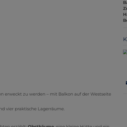
B
Z
H
B
K
n erweckt zu werden – mit Balkon auf der Westseite
und vier praktische Lagerräume.
hten erzählt:
Obstbäume
, eine kleine Hütte und ein