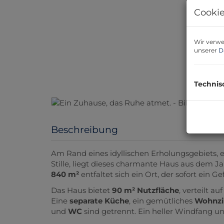
Cookie
Wir verwe
unserer
D
Technis
Beschreibung
Am Rand eines idyllischen Erholungsgebiets, 
Stille, liegt dieses charmante Haus aus dem 
840 m²
entfaltet sich ein Ort, der sofort ein
Das Haus bietet
90 m² Nutzfläche
, verteilt au
Eine
separate Küche
, ein gemütliches
Wohnz
und
WC
sind getrennt. Ein heller Windfang un