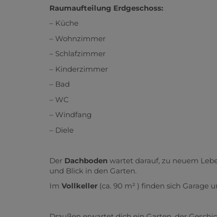
Raumaufteilung Erdgeschoss:
– Küche
– Wohnzimmer
– Schlafzimmer
– Kinderzimmer
– Bad
– WC
– Windfang
– Diele
Der
Dachboden
wartet darauf, zu neuem Lebe
und Blick in den Garten.
Im
Vollkeller
(ca. 90 m² ) finden sich Garage 
Draußen erwartet dich ein Garten, der Geschic