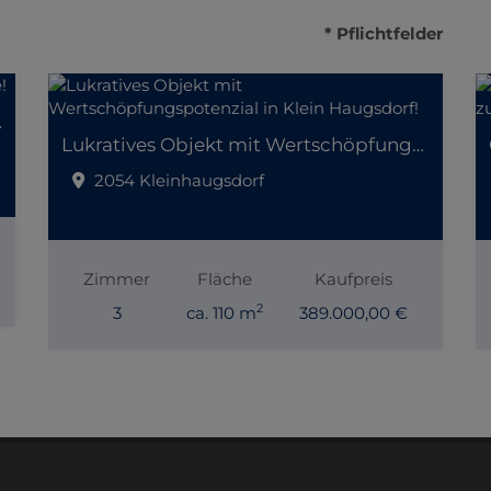
* Pflichtfelder
er Lage!
Lukratives Objekt mit Wertschöpfungspotenzial in Klein Haugsdorf!
2054 Kleinhaugsdorf
Zimmer
Fläche
Kaufpreis
2
3
ca. 110 m
389.000,00 €