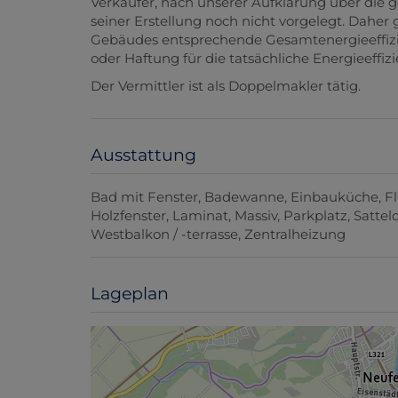
Verkäufer, nach unserer Aufklärung über die g
seiner Erstellung noch nicht vorgelegt. Daher 
Gebäudes entsprechende Gesamtenergieeffizie
oder Haftung für die tatsächliche Energieeffi
Der Vermittler ist als Doppelmakler tätig.
Ausstattung
Bad mit Fenster
Badewanne
Einbauküche
F
Holzfenster
Laminat
Massiv
Parkplatz
Sattel
Westbalkon / -terrasse
Zentralheizung
Lageplan