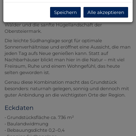
Dieses rund 736 m² große Grundstück in St. Martha
begeistert vor allem durch das, was man nicht überall
Speichern
Alle akzeptieren
findet: einen beeindruckenden Fernblick über Wiesen,
Wälder und die sanfte Hügellandschaft der
Obersteiermark.
Die leichte Südhanglage sorgt für optimale
Sonnenverhältnisse und eröffnet eine Aussicht, die man
jeden Tag aufs Neue genießen kann. Statt auf
Nachbarhäuser blickt man hier in die Natur – mit viel
Freiraum, Ruhe und einem Wohngefühl, das heute
selten geworden ist.
Genau diese Kombination macht das Grundstück
besonders: naturnah gelegen, sonnig und dennoch mit
guter Anbindung an die wichtigsten Orte der Region.
Eckdaten
• Grundstücksfläche ca. 736 m²
• Baulandwidmung
• Bebauungsdichte 0,2–0,4