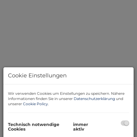
Cookie Einstellungen
Bild
Wir verwenden Cookies um Einstellungen zu speichern. Nähere
Informationen finden Sie in unserer
Datenschutzerklärung
und
unserer
Cookie Policy
.
Beschreibung
Technisch notwendige
immer
Wer auf der Suche nach einem gewöhnlichen
Cookies
aktiv
Baugrundstück ist, wird hier vermutlich nicht fündig.