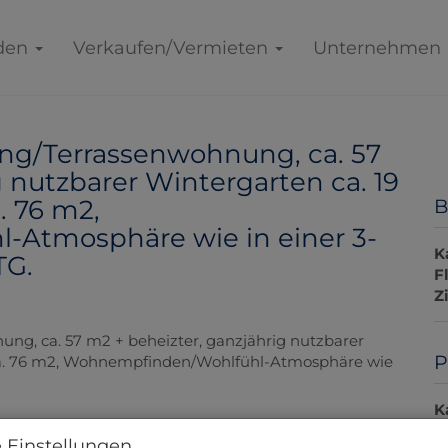
den
Verkaufen/Vermieten
Unternehmen
/Terrassenwohnung, ca. 57
 nutzbarer Wintergarten ca. 19
 76 m2,
B
Atmosphäre wie in einer 3-
K
TG.
F
Z
P
K
 Einstellungen