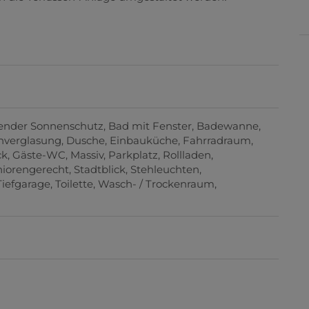
ender Sonnenschutz
Bad mit Fenster
Badewanne
hverglasung
Dusche
Einbauküche
Fahrradraum
ck
Gäste-WC
Massiv
Parkplatz
Rollladen
niorengerecht
Stadtblick
Stehleuchten
Tiefgarage
Toilette
Wasch- / Trockenraum