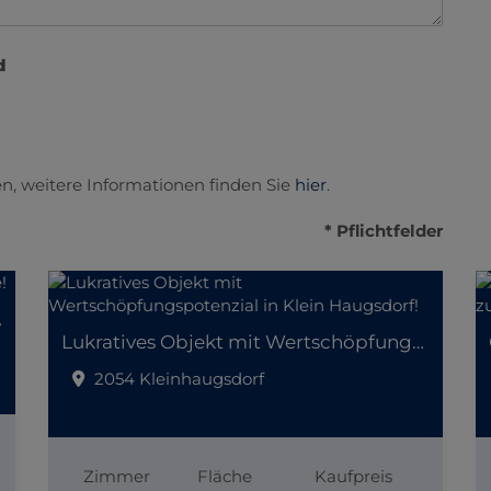
d
n, weitere Informationen finden Sie
hier
.
* Pflichtfelder
er Lage!
Lukratives Objekt mit Wertschöpfungspotenzial in Klein Haugsdorf!
2054 Kleinhaugsdorf
Zimmer
Fläche
Kaufpreis