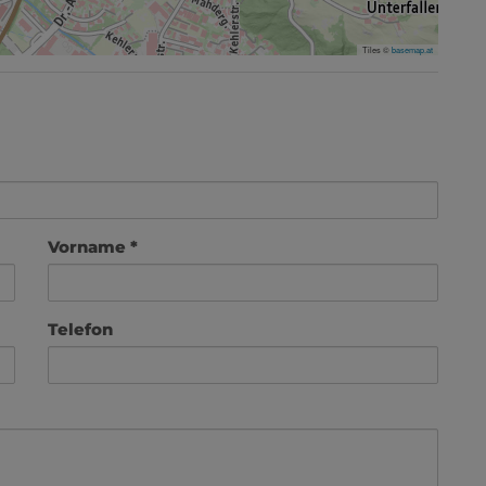
Tiles ©
basemap.at
Vorname
Telefon