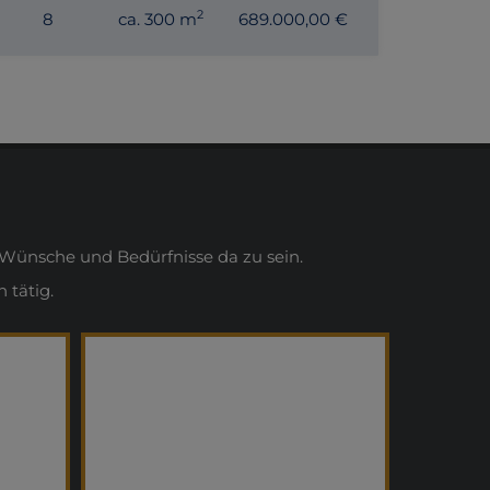
2
8
ca. 300 m
689.000,00 €
Wünsche und Bedürfnisse da zu sein.
 tätig.