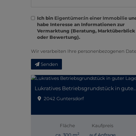
Ich bin
Eigentümer:in einer Immobilie
un
habe Interesse an Informationen zur
Vermarktung (Beratung, Marktüberblick
oder Bewertung).
Wir verarbeiten Ihre personenbezogenen Date
Senden
Lukratives Betriebsgrundstück in gut
2042 Guntersdorf
Fläche
Kaufpreis
2
ca. 300 m
auf Anfrage