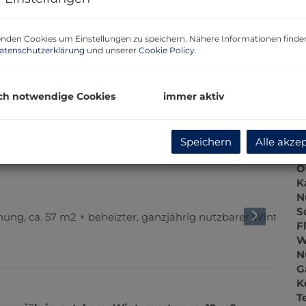
P
G
G
nden Cookies um Einstellungen zu speichern. Nähere Informationen finden
atenschutzerklärung
und unserer
Cookie Policy
.
B
ch notwendige Cookies
immer aktiv
O
Z
Speichern
Alle akze
V
O
K
N
S
F
W
N
G
K
T