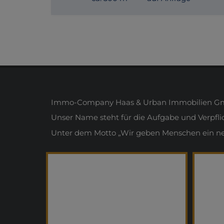
Immo-Company Haas & Urban Immobilien Gmb
Unser Name steht für die Aufgabe und Verpfl
Unter dem Motto „Wir geben Menschen ein neue