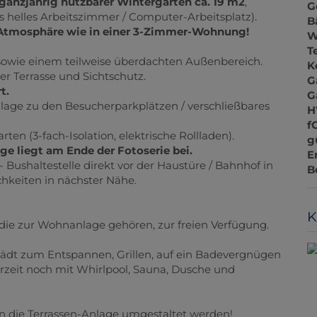
 ganzjährig nutzbarer Wintergarten ca. 19 m2
,
G
 helles Arbeitszimmer / Computer-Arbeitsplatz).
B
tmosphäre wie in einer 3-Zimmer-Wohnung!
W
T
2 sowie einem teilweise überdachten Außenbereich.
K
r Terrasse und Sichtschutz.
G
t.
G
lage zu den Besucherparkplätzen / verschließbares
H
f
ten (3-fach-Isolation, elektrische Rollladen).
g
 liegt am Ende der Fotoserie bei.
E
 Bushaltestelle direkt vor der Haustüre / Bahnhof in
B
chkeiten in nächster Nähe.
K
 die zur Wohnanlage gehören, zur freien Verfügung.
lädt zum Entspannen, Grillen, auf ein Badevergnügen
rzeit noch mit Whirlpool, Sauna, Dusche und
 die Terrassen-Anlage umgestaltet werden!