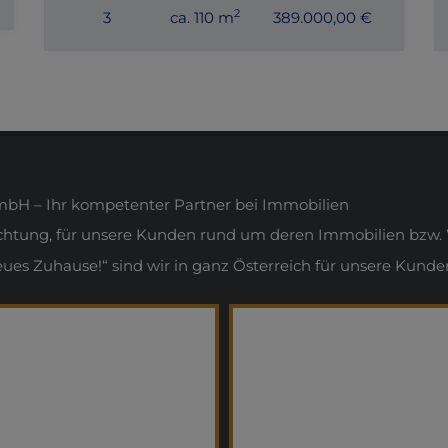
2
3
ca. 110 m
389.000,00 €
H – Ihr kompetenter Partner bei Immobilien
ichtung, für unsere Kunden rund um deren Immobilien bzw. 
s Zuhause!“ sind wir in ganz Österreich für unsere Kunden