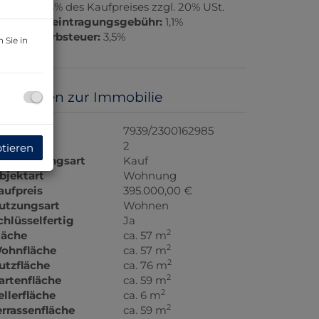
rovision:
3% des Kaufpreises zzgl. 20% USt.
rundbucheintragungsgebühr:
1,1%
runderwerbsteuer:
3,5%
 Sie in
asisdaten zur Immobilie
bjektnr.
7939/2300162985
immer
2
ptieren
ermarktungsart
Kauf
bjektart
Wohnung
aufpreis
395.000,00 €
utzungsart
Wohnen
chlüsselfertig
Ja
2
läche
ca. 57 m
2
ohnfläche
ca. 57 m
2
utzfläche
ca. 76 m
2
artenfläche
ca. 59 m
2
ellerfläche
ca. 6 m
2
errassenfläche
ca. 59 m