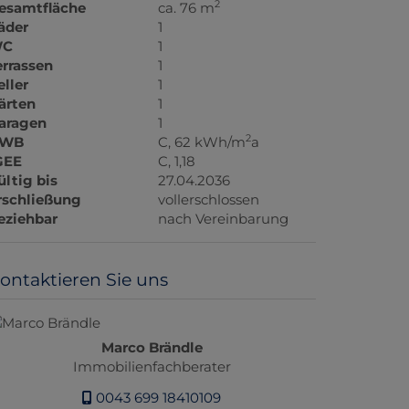
2
esamtfläche
ca. 76 m
äder
1
C
1
errassen
1
eller
1
ärten
1
aragen
1
2
WB
C, 62 kWh/m
a
GEE
C, 1,18
ültig bis
27.04.2036
rschließung
vollerschlossen
eziehbar
nach Vereinbarung
ontaktieren Sie uns
Marco Brändle
Immobilienfachberater
0043 699 18410109