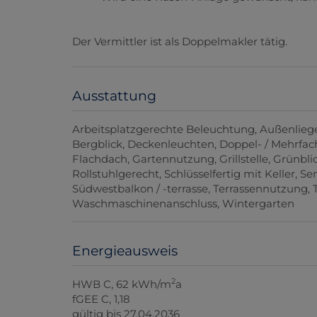
Der Vermittler ist als Doppelmakler tätig.
Ausstattung
Arbeitsplatzgerechte Beleuchtung
Außenlieg
Bergblick
Deckenleuchten
Doppel- / Mehrfac
Flachdach
Gartennutzung
Grillstelle
Grünbli
Rollstuhlgerecht
Schlüsselfertig mit Keller
Se
Südwestbalkon / -terrasse
Terrassennutzung
Waschmaschinenanschluss
Wintergarten
Energieausweis
2
HWB
C, 62 kWh/m
a
fGEE
C, 1,18
gültig bis
27.04.2036