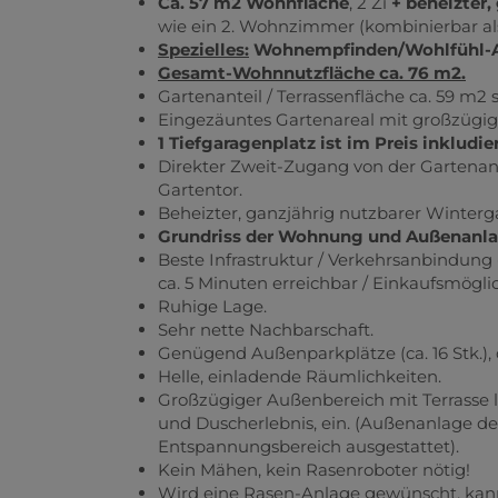
Ca. 57 m2 Wohnfläche
, 2 Zi
+ beheizter,
wie ein 2. Wohnzimmer (kombinierbar als
Spezielles:
Wohnempfinden/Wohlfühl-A
Gesamt-Wohnnutzfläche ca. 76 m2.
Gartenanteil / Terrassenfläche ca. 59 m
Eingezäuntes Gartenareal mit großzügige
1 Tiefgaragenplatz ist im Preis inkludier
Direkter Zweit-Zugang von der Gartenan
Gartentor.
Beheizter, ganzjährig nutzbarer Wintergar
Grundriss der Wohnung und Außenanlage
Beste Infrastruktur / Verkehrsanbindung -
ca. 5 Minuten erreichbar / Einkaufsmögli
Ruhige Lage.
Sehr nette Nachbarschaft.
Genügend Außenparkplätze (ca. 16 Stk.),
Helle, einladende Räumlichkeiten.
Großzügiger Außenbereich mit Terrasse 
und Duscherlebnis, ein. (Außenanlage de
Entspannungsbereich ausgestattet).
Kein Mähen, kein Rasenroboter nötig!
Wird eine Rasen-Anlage gewünscht, kann